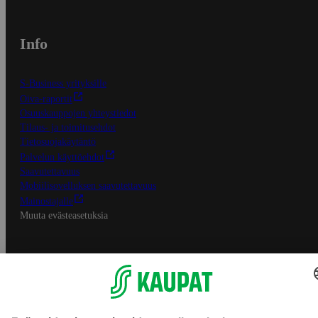
Info
S-Business yrityksille
Oiva-raportit
Osuuskauppojen yhteystiedot
Tilaus- ja toimitusehdot
Tietosuojakäytäntö
Palvelun käyttöehdot
Saavutettavuus
Mobiilisovelluksen saavutettavuus
Mainostajalle
Muuta evästeasetuksia
S-ryhmän palvelut
S-ryhmä