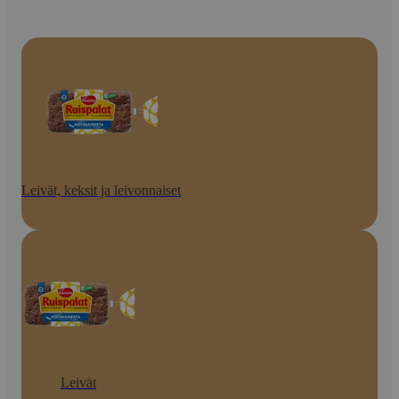
Leivät, keksit ja leivonnaiset
Leivät