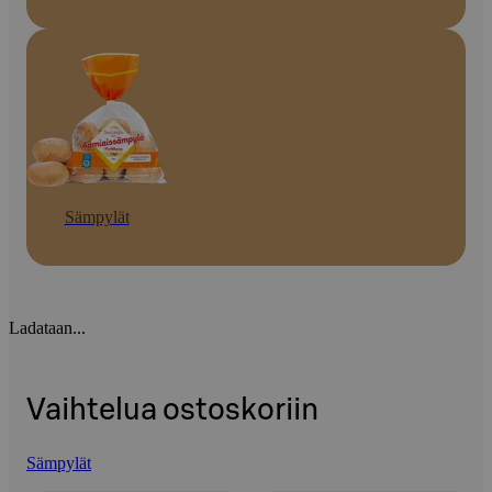
Sämpylät
Ladataan...
Vaihtelua ostoskoriin
Sämpylät
Ohita listaus