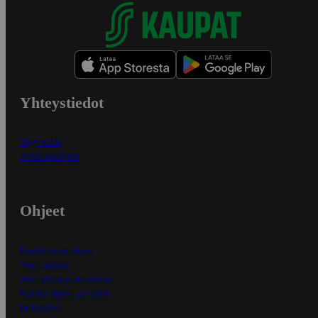
Yhteystiedot
Myymälät
Asiakaspalvelu
Ohjeet
Ensitilaajan ohjeet
Näin maksat
Näin tilaat ja muokkaat
Kaikki ohjeet ja vinkit
In English