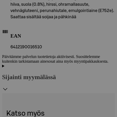
hiiva, suola (0.8%), hirssi, ohramallasuute,
vehnägluteeni, perunahiutale, emulgointiaine (E752e).
Saattaa sisältää soijaa ja pähkinää
EAN
6412190016510
Päivitämme palvelun tuotetietoja aktiivisesti. Suosittelemme
kuitenkin tarkistamaan ainesosat aina myös myyntipakkauksesta.
Sijainti myymälässä
Katso myös