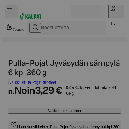
Hyppää sisältöön
Tuotteet
Pulla-Pojat Jyväsydän sämpylä
6 kpl 360 g
Kaikki Pulla-Pojat-tuotteet
vertailuhinta 8,44
Noin
3,29 €
8,44 €/kg
n.
€/kg
Valitse toimitustapa
Lisää suosikkeihin, Pulla-Pojat Jyväsydän sämpylä 6 kpl 360