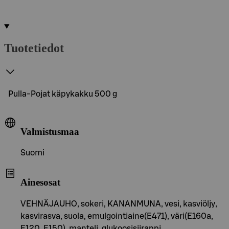
Tuotetiedot
Pulla-Pojat käpykakku 500 g
Valmistusmaa
Suomi
Ainesosat
VEHNÄJAUHO, sokeri, KANANMUNA, vesi, kasviöljy,
kasvirasva, suola, emulgointiaine(E471), väri(E160a,
E120, E150), manteli, glukoosisiirappi,