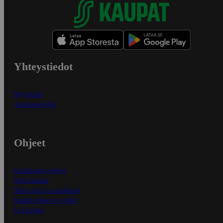
Yhteystiedot
Myymälät
Asiakaspalvelu
Ohjeet
Ensitilaajan ohjeet
Näin maksat
Näin tilaat ja muokkaat
Kaikki ohjeet ja vinkit
In English