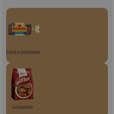
Leivät ja leivonnaiset
Leivonnaiset