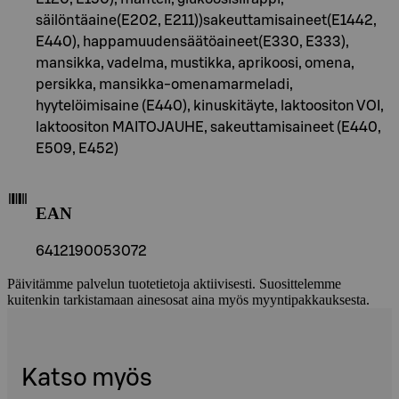
säilöntäaine(E202, E211))sakeuttamisaineet(E1442,
E440), happamuudensäätöaineet(E330, E333),
mansikka, vadelma, mustikka, aprikoosi, omena,
persikka, mansikka-omenamarmeladi,
hyytelöimisaine (E440), kinuskitäyte, laktoositon VOI,
laktoositon MAITOJAUHE, sakeuttamisaineet (E440,
E509, E452)
EAN
6412190053072
Päivitämme palvelun tuotetietoja aktiivisesti. Suosittelemme
kuitenkin tarkistamaan ainesosat aina myös myyntipakkauksesta.
Katso myös