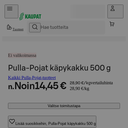
Hyppää sisältöön
Tuotteet
Ei valikoimassa
Pulla-Pojat käpykakku 500 g
Kaikki Pulla-Pojat-tuotteet
vertailuhinta
Noin
14,45 €
28,90 €/kg
n.
28,90 €/kg
Valitse toimitustapa
Lisää suosikkeihin, Pulla-Pojat käpykakku 500 g