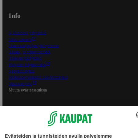
Info
S-Business yrityksille
Oiva-raportit
Osuuskauppojen yhteystiedot
Tilaus- ja toimitusehdot
Tietosuojakäytäntö
Palvelun käyttöehdot
Saavutettavuus
Mobiilisovelluksen saavutettavuus
Mainostajalle
Muuta evästeasetuksia
S-ryhmän palvelut
S-ryhmä