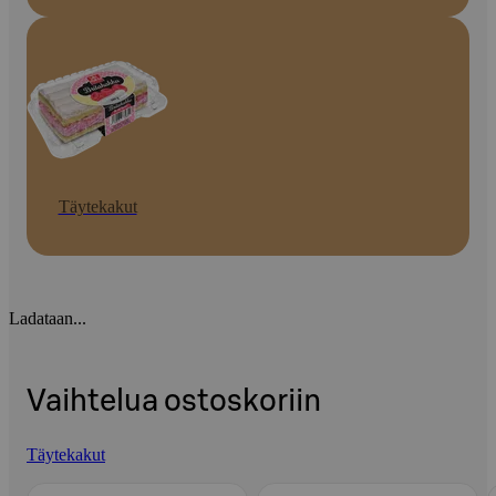
Täytekakut
Ladataan...
Vaihtelua ostoskoriin
Täytekakut
Ohita listaus