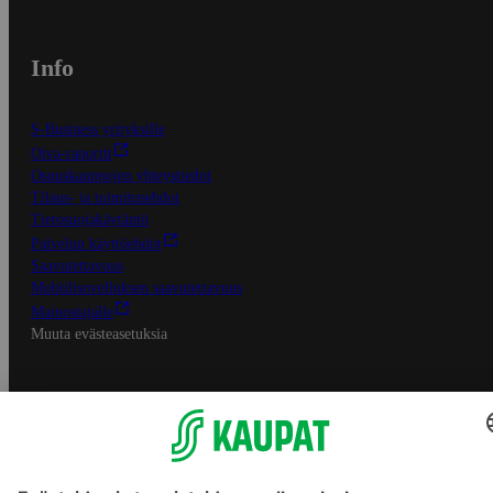
Info
S-Business yrityksille
Oiva-raportit
Osuuskauppojen yhteystiedot
Tilaus- ja toimitusehdot
Tietosuojakäytäntö
Palvelun käyttöehdot
Saavutettavuus
Mobiilisovelluksen saavutettavuus
Mainostajalle
Muuta evästeasetuksia
S-ryhmän palvelut
S-ryhmä