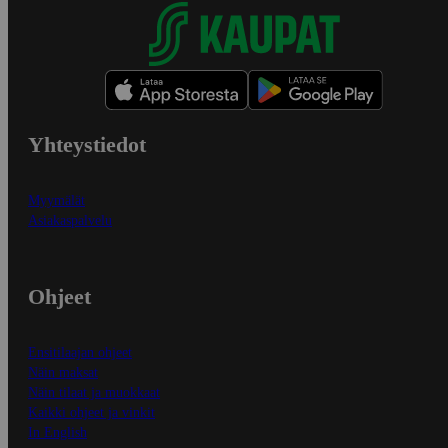
Yhteystiedot
Myymälät
Asiakaspalvelu
Ohjeet
Ensitilaajan ohjeet
Näin maksat
Näin tilaat ja muokkaat
Kaikki ohjeet ja vinkit
In English