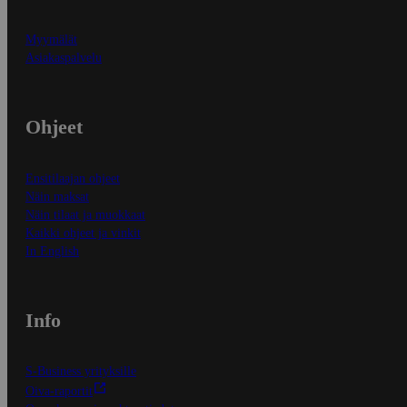
Myymälät
Asiakaspalvelu
Ohjeet
Ensitilaajan ohjeet
Näin maksat
Näin tilaat ja muokkaat
Kaikki ohjeet ja vinkit
In English
Info
S-Business yrityksille
Oiva-raportit