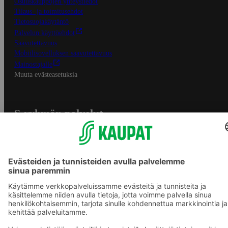
Osuuskauppojen yhteystiedot
Tilaus- ja toimitusehdot
Tietosuojakäytäntö
Palvelun käyttöehdot
Saavutettavuus
Mobiilisovelluksen saavutettavuus
Mainostajalle
Muuta evästeasetuksia
S-ryhmän palvelut
S-ryhmä
Asiakasomistajuus
Yhteishyvä Ruoka -sovellus
S-ostoslista -sovellus
Prisma.fi
Sokos.fi
S-Pankki
Yhteishyvä