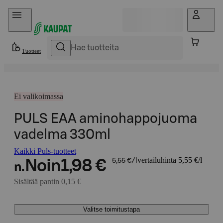
Hyppää sisältöön
Tuotteet
Ei valikoimassa
PULS EAA aminohappojuoma
vadelma 330ml
Kaikki Puls-tuotteet
vertailuhinta 5,55 €/l
Noin
1,98 €
5,55 €/l
n.
Sisältää pantin 0,15 €
Valitse toimitustapa