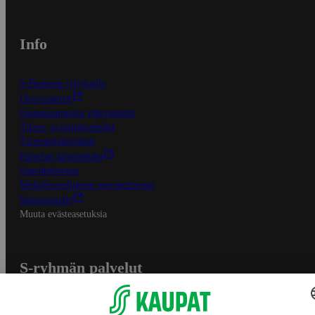
Info
S-Business yrityksille
Oiva-raportit
Osuuskauppojen yhteystiedot
Tilaus- ja toimitusehdot
Tietosuojakäytäntö
Palvelun käyttöehdot
Saavutettavuus
Mobiilisovelluksen saavutettavuus
Mainostajalle
Muuta evästeasetuksia
S-ryhmän palvelut
S-ryhmä