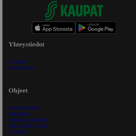
Yhteystiedot
Myymälät
Asiakaspalvelu
Ohjeet
Ensitilaajan ohjeet
Näin maksat
Näin tilaat ja muokkaat
Kaikki ohjeet ja vinkit
In English