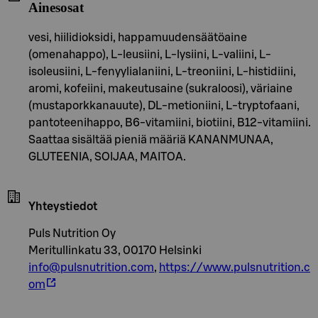
Ainesosat
vesi, hiilidioksidi, happamuudensäätöaine
(omenahappo), L-leusiini, L-lysiini, L-valiini, L-
isoleusiini, L-fenyylialaniini, L-treoniini, L-histidiini,
aromi, kofeiini, makeutusaine (sukraloosi), väriaine
(mustaporkkanauute), DL-metioniini, L-tryptofaani,
pantoteenihappo, B6-vitamiini, biotiini, B12-vitamiini.
Saattaa sisältää pieniä määriä KANANMUNAA,
GLUTEENIA, SOIJAA, MAITOA.
Yhteystiedot
Puls Nutrition Oy
Meritullinkatu 33, 00170 Helsinki
info@pulsnutrition.com
,
https://www.pulsnutrition.c
om