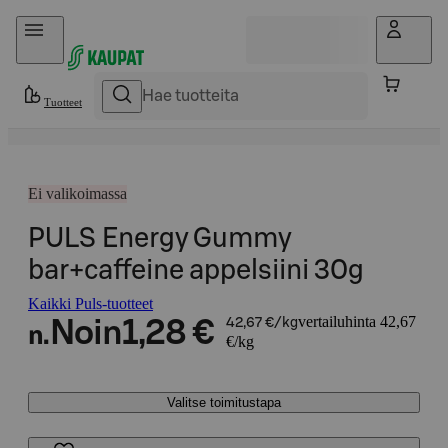
Hyppää sisältöön
Tuotteet
Ei valikoimassa
PULS Energy Gummy
bar+caffeine appelsiini 30g
Kaikki Puls-tuotteet
vertailuhinta 42,67
Noin
1,28 €
42,67 €/kg
n.
€/kg
Valitse toimitustapa