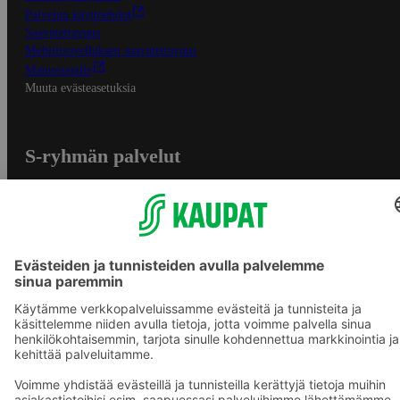
Palvelun käyttöehdot
Saavutettavuus
Mobiilisovelluksen saavutettavuus
Mainostajalle
Muuta evästeasetuksia
S-ryhmän palvelut
S-ryhmä
Asiakasomistajuus
Yhteishyvä Ruoka -sovellus
S-ostoslista -sovellus
Prisma.fi
Sokos.fi
S-Pankki
Yhteishyvä
Sokos Hotels
Raflaamo