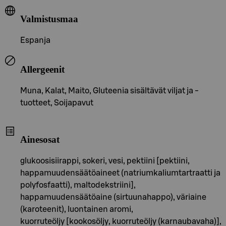
Valmistusmaa
Espanja
Allergeenit
Muna, Kalat, Maito, Gluteenia sisältävät viljat ja -
tuotteet, Soijapavut
Ainesosat
glukoosisiirappi, sokeri, vesi, pektiini [pektiini,
happamuudensäätöaineet (natriumkaliumtartraatti ja
polyfosfaatti), maltodekstriini],
happamuudensäätöaine (sirtuunahappo), väriaine
(karoteenit), luontainen aromi,
kuorruteöljy [kookosöljy, kuorruteöljy (karnaubavaha)],