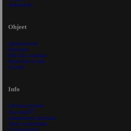
Asiakaspalvelu
Ohjeet
Ensitilaajan ohjeet
Näin maksat
Näin tilaat ja muokkaat
Kaikki ohjeet ja vinkit
In English
Info
S-Business yrityksille
Oiva-raportit
Osuuskauppojen yhteystiedot
Tilaus- ja toimitusehdot
Tietosuojakäytäntö