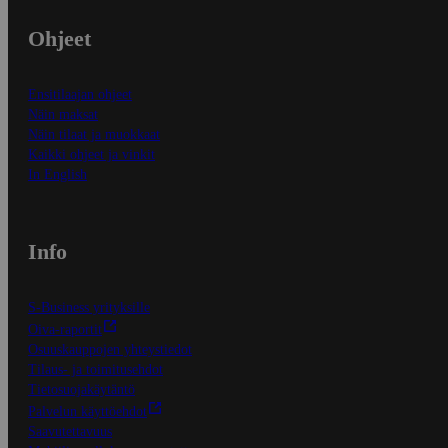
Ohjeet
Ensitilaajan ohjeet
Näin maksat
Näin tilaat ja muokkaat
Kaikki ohjeet ja vinkit
In English
Info
S-Business yrityksille
Oiva-raportit
Osuuskauppojen yhteystiedot
Tilaus- ja toimitusehdot
Tietosuojakäytäntö
Palvelun käyttöehdot
Saavutettavuus