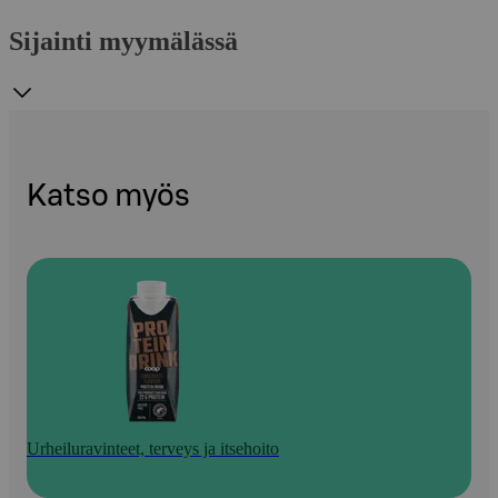
Sijainti myymälässä
Katso myös
Urheiluravinteet, terveys ja itsehoito