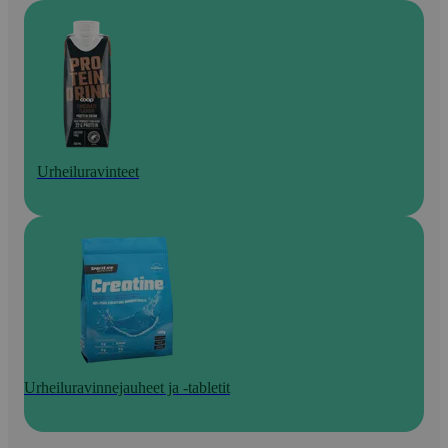
Urheiluravinteet
Urheiluravinnejauheet ja -tabletit