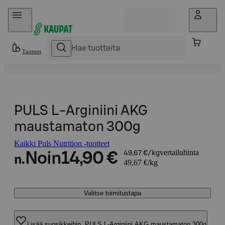
Hyppää sisältöön
Tuotteet
PULS L-Arginiini AKG
maustamaton 300g
Kaikki Puls Nutrition -tuotteet
vertailuhinta
Noin
14,90 €
49,67 €/kg
n.
49,67 €/kg
Valitse toimitustapa
Lisää suosikkeihin, PULS L-Arginiini AKG maustamaton 300g