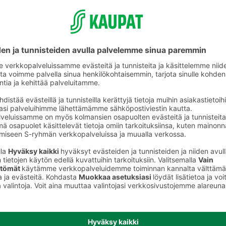
älineet
Termospullot ja -astiat