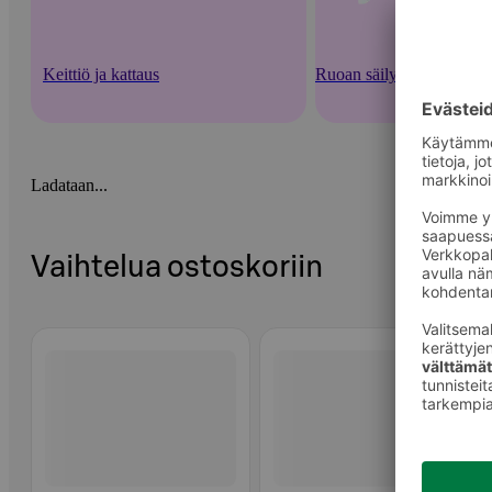
Keittiö ja kattaus
Ruoan säilytysastiat ja -v
Ladataan...
Vaihtelua ostoskoriin
Ohita listaus