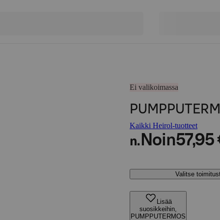
Ei valikoimassa
PUMPPUTERMOS
Kaikki Heirol-tuotteet
Noin
57,95
n.
Valitse toimitu
Lisää
suosikkeihin,
PUMPPUTERMOS