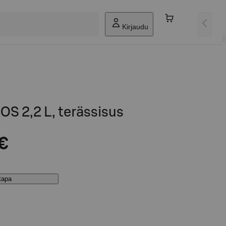
Kirjaudu
 2,2 L, terässisus
 €
stapa