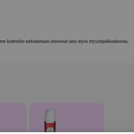
lemme kuitenkin tarkistamaan ainesosat aina myös myyntipakkauksesta.