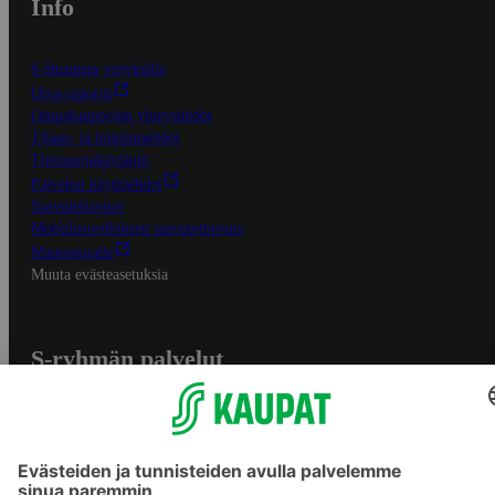
Info
S-Business yrityksille
Oiva-raportit
Osuuskauppojen yhteystiedot
Tilaus- ja toimitusehdot
Tietosuojakäytäntö
Palvelun käyttöehdot
Saavutettavuus
Mobiilisovelluksen saavutettavuus
Mainostajalle
Muuta evästeasetuksia
S-ryhmän palvelut
S-ryhmä
Asiakasomistajuus
Yhteishyvä Ruoka -sovellus