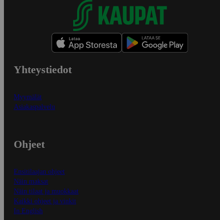
Yhteystiedot
Myymälät
Asiakaspalvelu
Ohjeet
Ensitilaajan ohjeet
Näin maksat
Näin tilaat ja muokkaat
Kaikki ohjeet ja vinkit
In English