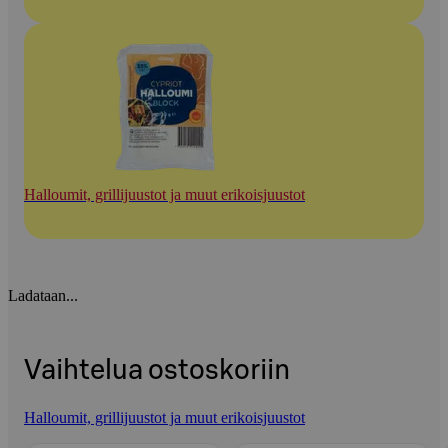
Halloumit, grillijuustot ja muut erikoisjuustot
Ladataan...
Vaihtelua ostoskoriin
Halloumit, grillijuustot ja muut erikoisjuustot
Ohita listaus