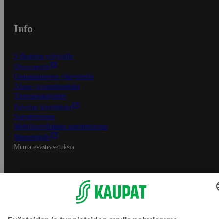
Info
S-Business yrityksille
Oiva-raportit
Osuuskauppojen yhteystiedot
Tilaus- ja toimitusehdot
Tietosuojakäytäntö
Palvelun käyttöehdot
Saavutettavuus
Mobiilisovelluksen saavutettavuus
Mainostajalle
Muuta evästeasetuksia
S-ryhmän palvelut
S-ryhmä