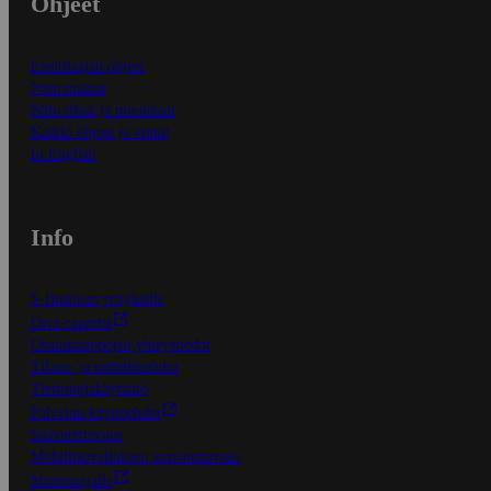
Ohjeet
Ensitilaajan ohjeet
Näin maksat
Näin tilaat ja muokkaat
Kaikki ohjeet ja vinkit
In English
Info
S-Business yrityksille
Oiva-raportit
Osuuskauppojen yhteystiedot
Tilaus- ja toimitusehdot
Tietosuojakäytäntö
Palvelun käyttöehdot
Saavutettavuus
Mobiilisovelluksen saavutettavuus
Mainostajalle