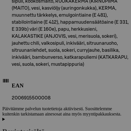
sipuli, kookosmaito, RUOKAKERMA (KIRNUPIIMÄ
(MAITO), vesi, kasviöljy (auringonkukka), KERMA,
muunnettu tärkkelys, emulgointiaine (E 481),
stabilointiaine (E 412), happamuudensäätöaine (E 331,
E 339b) väri (E 160e), papu, herkkusieni,
KALAKASTIKE (ANJOVIS, vesi, merisuola, sokeri),
jauhettu chili, valkosipuli, inkivääri, sitruunaruoho,
sitruunanlehdet, suola, sokeri, curryjauhe, basilika,
inkivääri, bambunverso, katkarapuliemi (KATKARAPU,
vesi, suola, sokeri, mustapippuria)
EAN
2006915500008
Päivitämme palvelun tuotetietoja aktiivisesti. Suosittelemme
kuitenkin tarkistamaan ainesosat aina myös myyntipakkauksesta.