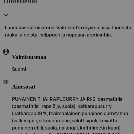
Tuotetiedot
Laadukas valmisateria. Valmistettu myymälässä tuoreista
raaka-aineista, helppoon ja nopeaan ateriointiin.
Valmistusmaa
Suomi
Ainesosat
PUNAINEN THAI RAPUCURRY JA RIISI basmatiriisi
(basmatiriisi, rapsiöljy, suola), katkarapucurry
(katkarapu 19 %, thaimaalainen punainen currytahna
(valkosipuli, sitruunaruoho, salottisipuli, kuivattu
punainen chili, suola, galangal, kaffirlimetin kuori),