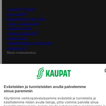
S-Business yrityksille
Oiva-raportit
Osuuskauppojen yhteystiedot
Tilaus- ja toimitusehdot
Tietosuojakäytäntö
Palvelun käyttöehdot
Saavutettavuus
Mobiilisovelluksen saavutettavuus
Mainostajalle
Muuta evästeasetuksia
S-ryhmän palvelut
S-ryhmä
Asiakasomistajuus
Yhteishyvä Ruoka -sovellus
S-ostoslista -sovellus
Prisma.fi