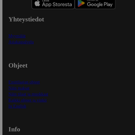
Yhteystiedot
Myymälät
Asiakaspalvelu
Ohjeet
Ensitilaajan ohjeet
Näin maksat
Näin tilaat ja muokkaat
Kaikki ohjeet ja vinkit
In English
Info