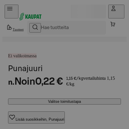
Hyppää sisältöön
Tuotteet
Ei valikoimassa
Punajuuri
vertailuhinta 1,15
Noin
0,22 €
1,15 €/kg
n.
€/kg
Valitse toimitustapa
Lisää suosikkeihin, Punajuuri