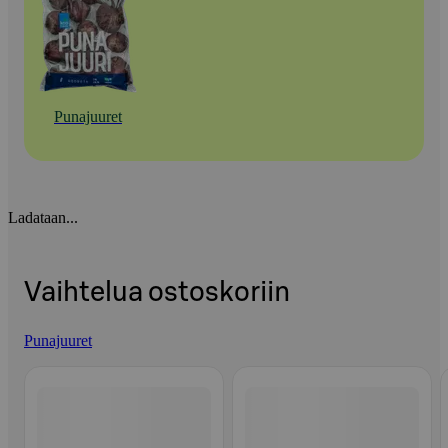
Punajuuret
Ladataan...
Vaihtelua ostoskoriin
Punajuuret
Ohita listaus