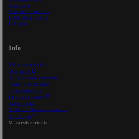
Näin maksat
Näin tilaat ja muokkaat
Kaikki ohjeet ja vinkit
In English
Info
S-Business yrityksille
Oiva-raportit
Osuuskauppojen yhteystiedot
Tilaus- ja toimitusehdot
Tietosuojakäytäntö
Palvelun käyttöehdot
Saavutettavuus
Mobiilisovelluksen saavutettavuus
Mainostajalle
Muuta evästeasetuksia