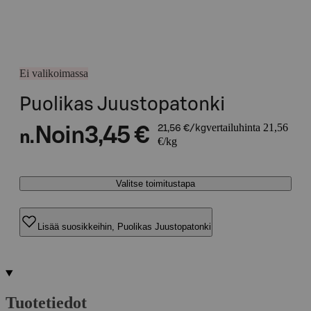
Ei valikoimassa
Puolikas Juustopatonki
vertailuhinta 21,56
Noin
3,45 €
21,56 €/kg
n.
€/kg
Valitse toimitustapa
Lisää suosikkeihin, Puolikas Juustopatonki
Tuotetiedot