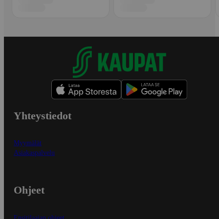
Yhteystiedot
Myymälät
Asiakaspalvelu
Ohjeet
Ensitilaajan ohjeet