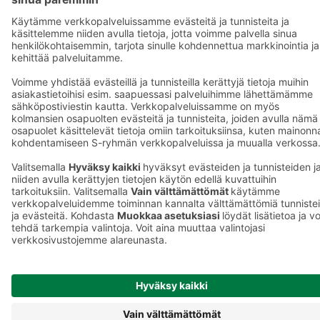
S-ostoslista -sovellus
Prisma.fi
Sokos.fi
S-Pankki
Yhteishyvä
Sokos Hotels
Raflaamo
F
© SOK, Fleminginkatu 34 / PL1, 00088 S-Ryhmä