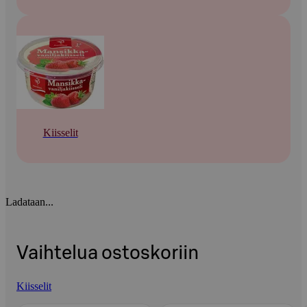
Kiisselit
Ladataan...
Vaihtelua ostoskoriin
Kiisselit
Ohita listaus