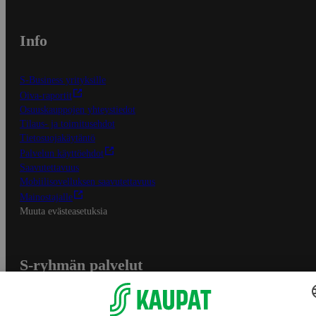
Info
S-Business yrityksille
Oiva-raportit
Osuuskauppojen yhteystiedot
Tilaus- ja toimitusehdot
Tietosuojakäytäntö
Palvelun käyttöehdot
Saavutettavuus
Mobiilisovelluksen saavutettavuus
Mainostajalle
Muuta evästeasetuksia
S-ryhmän palvelut
S-ryhmä