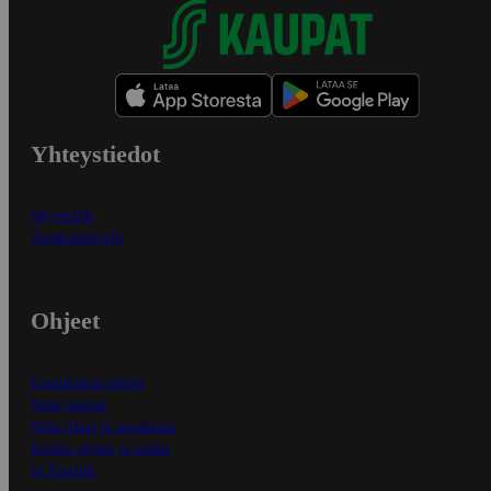
Yhteystiedot
Myymälät
Asiakaspalvelu
Ohjeet
Ensitilaajan ohjeet
Näin maksat
Näin tilaat ja muokkaat
Kaikki ohjeet ja vinkit
In English