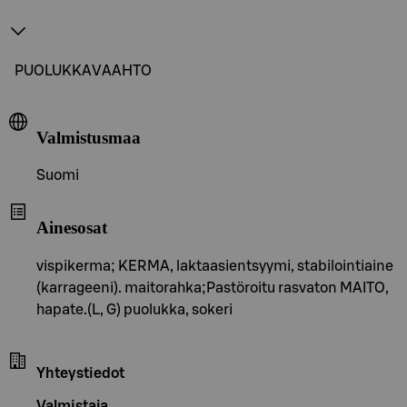
PUOLUKKAVAAHTO
Valmistusmaa
Suomi
Ainesosat
vispikerma; KERMA, laktaasientsyymi, stabilointiaine
(karrageeni). maitorahka;Pastöroitu rasvaton MAITO,
hapate.(L, G) puolukka, sokeri
Yhteystiedot
Valmistaja