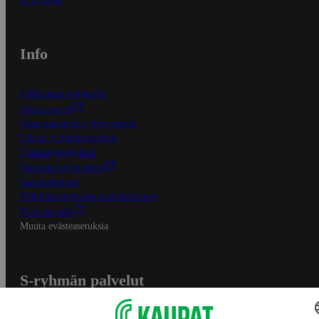
Info
S-Business yrityksille
Oiva-raportit
Osuuskauppojen yhteystiedot
Tilaus- ja toimitusehdot
Tietosuojakäytäntö
Palvelun käyttöehdot
Saavutettavuus
Mobiilisovelluksen saavutettavuus
Mainostajalle
Muuta evästeasetuksia
S-ryhmän palvelut