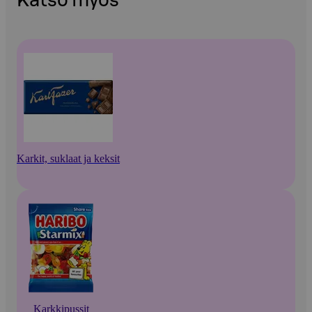
Katso myös
Karkit, suklaat ja keksit
Karkkipussit