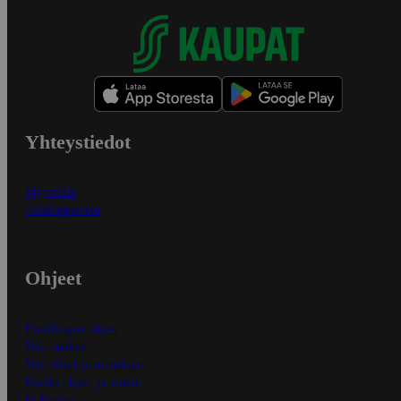
Yhteystiedot
Myymälät
Asiakaspalvelu
Ohjeet
Ensitilaajan ohjeet
Näin maksat
Näin tilaat ja muokkaat
Kaikki ohjeet ja vinkit
In English