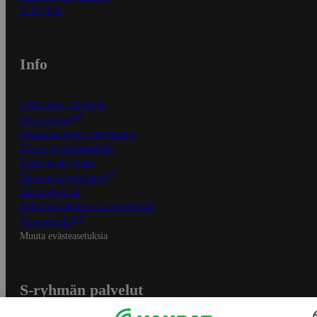
In English
Info
S-Business yrityksille
Oiva-raportit
Osuuskauppojen yhteystiedot
Tilaus- ja toimitusehdot
Tietosuojakäytäntö
Palvelun käyttöehdot
Saavutettavuus
Mobiilisovelluksen saavutettavuus
Mainostajalle
Muuta evästeasetuksia
S-ryhmän palvelut