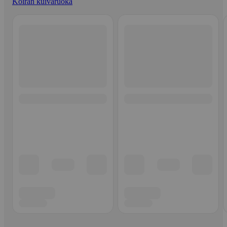
Koiran kuivaruoka
Ohita listaus