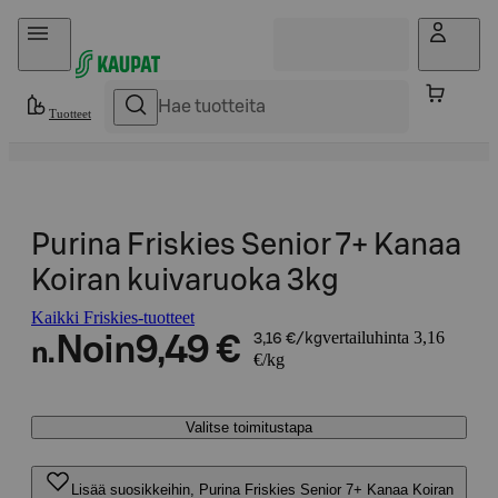
Hyppää sisältöön
Tuotteet
Purina Friskies Senior 7+ Kanaa
Koiran kuivaruoka 3kg
Kaikki Friskies-tuotteet
vertailuhinta 3,16
Noin
9,49 €
3,16 €/kg
n.
€/kg
Valitse toimitustapa
Lisää suosikkeihin, Purina Friskies Senior 7+ Kanaa Koiran