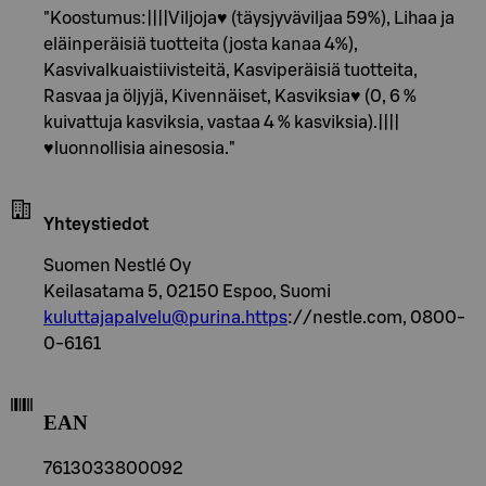
"Koostumus:||||Viljoja♥ (täysjyväviljaa 59%), Lihaa ja
eläinperäisiä tuotteita (josta kanaa 4%),
Kasvivalkuaistiivisteitä, Kasviperäisiä tuotteita,
Rasvaa ja öljyjä, Kivennäiset, Kasviksia♥ (0, 6 %
kuivattuja kasviksia, vastaa 4 % kasviksia).||||
♥luonnollisia ainesosia."
Yhteystiedot
Suomen Nestlé Oy
Keilasatama 5, 02150 Espoo, Suomi
kuluttajapalvelu@purina.https
://nestle.com, 0800-
0-6161
EAN
7613033800092