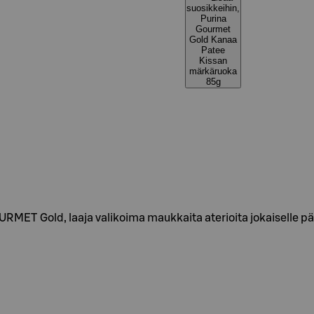
suosikkeihin,
Purina
Gourmet
Gold Kanaa
Patee
Kissan
märkäruoka
85g
OURMET Gold, laaja valikoima maukkaita aterioita jokaiselle 