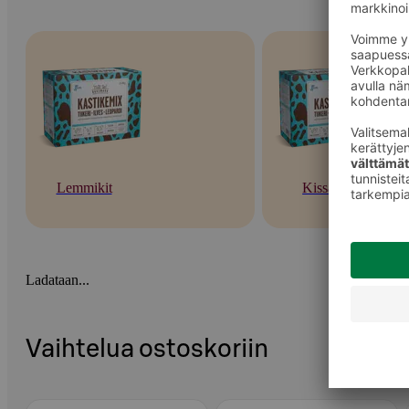
Lemmikit
Kissat
Ladataan...
Vaihtelua ostoskoriin
Ohita listaus