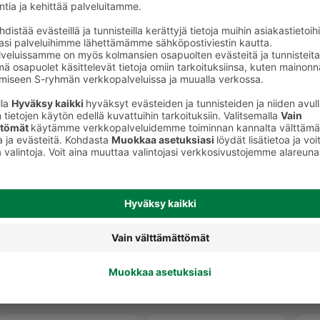
Kissan märkäruoka