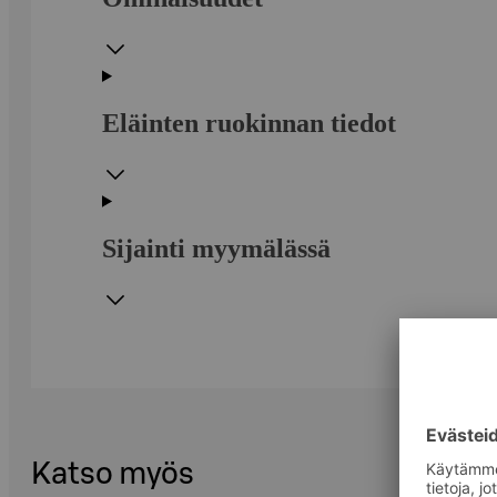
Eläinten ruokinnan tiedot
Sijainti myymälässä
Katso myös