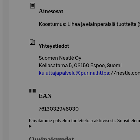
Ainesosat
Koostumus: Lihaa ja eläinperäisiä tuotteita (
Yhteystiedot
Suomen Nestlé Oy
Keilasatama 5, 02150 Espoo, Suomi
kuluttajapalvelu@purina.https
://nestle.c
EAN
7613032948030
Päivitämme palvelun tuotetietoja aktiivisesti. Suositte
Ominaisuudet