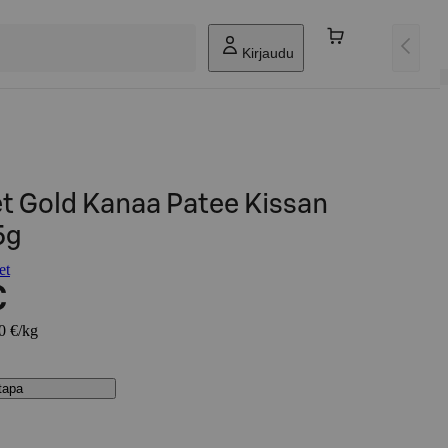
Kirjaudu
t Gold Kanaa Patee Kissan
5g
et
€
00 €/kg
stapa