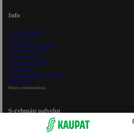
Info
S-Business yrityksille
Oiva-raportit
Osuuskauppojen yhteystiedot
Tilaus- ja toimitusehdot
Tietosuojakäytäntö
Palvelun käyttöehdot
Saavutettavuus
Mobiilisovelluksen saavutettavuus
Mainostajalle
Muuta evästeasetuksia
S-ryhmän palvelut
S-ryhmä