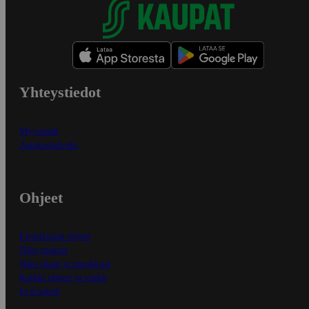
Yhteystiedot
Myymälät
Asiakaspalvelu
Ohjeet
Ensitilaajan ohjeet
Näin maksat
Näin tilaat ja muokkaat
Kaikki ohjeet ja vinkit
In English