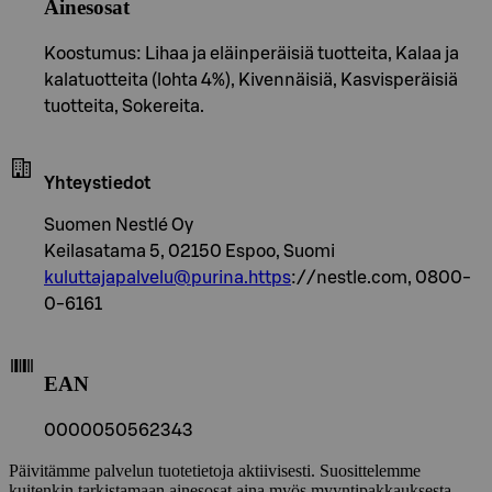
Ainesosat
Koostumus: Lihaa ja eläinperäisiä tuotteita, Kalaa ja
kalatuotteita (lohta 4%), Kivennäisiä, Kasvisperäisiä
tuotteita, Sokereita.
Yhteystiedot
Suomen Nestlé Oy
Keilasatama 5, 02150 Espoo, Suomi
kuluttajapalvelu@purina.https
://nestle.com, 0800-
0-6161
EAN
0000050562343
Päivitämme palvelun tuotetietoja aktiivisesti. Suosittelemme
kuitenkin tarkistamaan ainesosat aina myös myyntipakkauksesta.