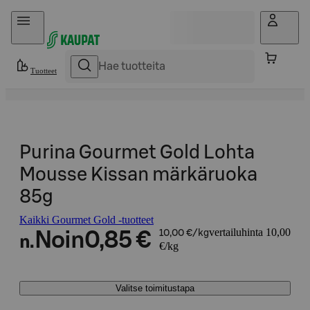
Hyppää sisältöön
Tuotteet
Purina Gourmet Gold Lohta
Mousse Kissan märkäruoka
85g
Kaikki Gourmet Gold -tuotteet
vertailuhinta 10,00
Noin
0,85 €
10,00 €/kg
n.
€/kg
Valitse toimitustapa