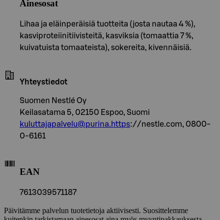
Ainesosat
Lihaa ja eläinperäisiä tuotteita (josta nautaa 4 %),
kasviproteiinitiivisteitä, kasviksia (tomaattia 7 %,
kuivatuista tomaateista), sokereita, kivennäisiä.
Yhteystiedot
Suomen Nestlé Oy
Keilasatama 5, 02150 Espoo, Suomi
kuluttajapalvelu@purina.https
://nestle.com, 0800-
0-6161
EAN
7613039571187
Päivitämme palvelun tuotetietoja aktiivisesti. Suosittelemme
kuitenkin tarkistamaan ainesosat aina myös myyntipakkauksesta.