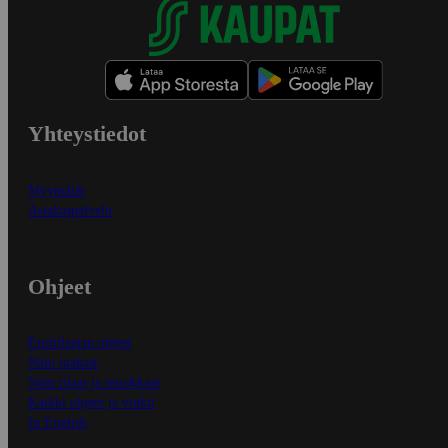
Yhteystiedot
Myymälät
Asiakaspalvelu
Ohjeet
Ensitilaajan ohjeet
Näin maksat
Näin tilaat ja muokkaat
Kaikki ohjeet ja vinkit
In English