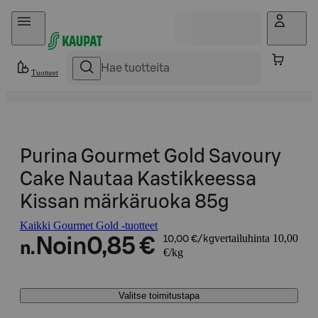
Hyppää sisältöön
Tuotteet
Purina Gourmet Gold Savoury
Cake Nautaa Kastikkeessa
Kissan märkäruoka 85g
Kaikki Gourmet Gold -tuotteet
vertailuhinta 10,00
Noin
0,85 €
10,00 €/kg
n.
€/kg
Valitse toimitustapa