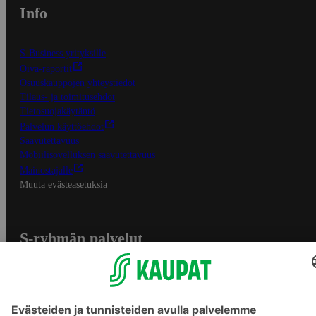
Info
S-Business yrityksille
Oiva-raportit
Osuuskauppojen yhteystiedot
Tilaus- ja toimitusehdot
Tietosuojakäytäntö
Palvelun käyttöehdot
Saavutettavuus
Mobiilisovelluksen saavutettavuus
Mainostajalle
Muuta evästeasetuksia
S-ryhmän palvelut
S-ryhmä
Asiakasomistajuus
Yhteishyvä Ruoka -sovellus