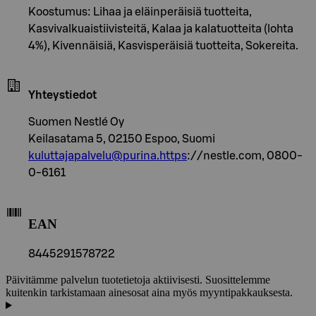
Koostumus: Lihaa ja eläinperäisiä tuotteita,
Kasvivalkuaistiivisteitä, Kalaa ja kalatuotteita (lohta
4%), Kivennäisiä, Kasvisperäisiä tuotteita, Sokereita.
Yhteystiedot
Suomen Nestlé Oy
Keilasatama 5, 02150 Espoo, Suomi
kuluttajapalvelu@purina.https
://nestle.com, 0800-
0-6161
EAN
8445291578722
Päivitämme palvelun tuotetietoja aktiivisesti. Suosittelemme
kuitenkin tarkistamaan ainesosat aina myös myyntipakkauksesta.