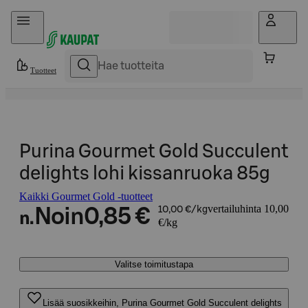
Hyppää sisältöön
Tuotteet
Purina Gourmet Gold Succulent
delights lohi kissanruoka 85g
Kaikki Gourmet Gold -tuotteet
vertailuhinta 10,00
Noin
0,85 €
10,00 €/kg
n.
€/kg
Valitse toimitustapa
Lisää suosikkeihin, Purina Gourmet Gold Succulent delights