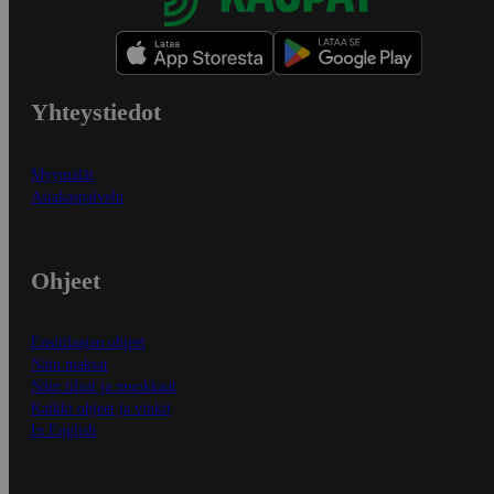
Yhteystiedot
Myymälät
Asiakaspalvelu
Ohjeet
Ensitilaajan ohjeet
Näin maksat
Näin tilaat ja muokkaat
Kaikki ohjeet ja vinkit
In English