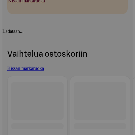
Kissan märkäruoka
Ladataan...
Vaihtelua ostoskoriin
Kissan märkäruoka
Ohita listaus