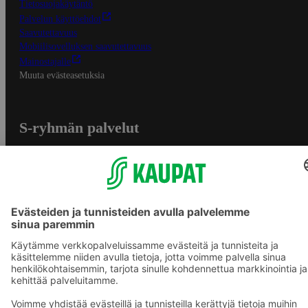
Tietosuojakäytäntö
Palvelun käyttöehdot
Saavutettavuus
Mobiilisovelluksen saavutettavuus
Mainostajalle
Muuta evästeasetuksia
S-ryhmän palvelut
S-ryhmä
Asiakasomistajuus
Yhteishyvä Ruoka -sovellus
S-ostoslista -sovellus
Prisma.fi
Sokos.fi
S-Pankki
Yhteishyvä
Sokos Hotels
Raflaamo