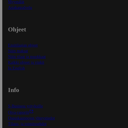
Myymälät
Asiakaspalvelu
Ohjeet
Ensitilaajan ohjeet
Näin maksat
Näin tilaat ja muokkaat
Kaikki ohjeet ja vinkit
In English
Info
S-Business yrityksille
Oiva-raportit
Osuuskauppojen yhteystiedot
Tilaus- ja toimitusehdot