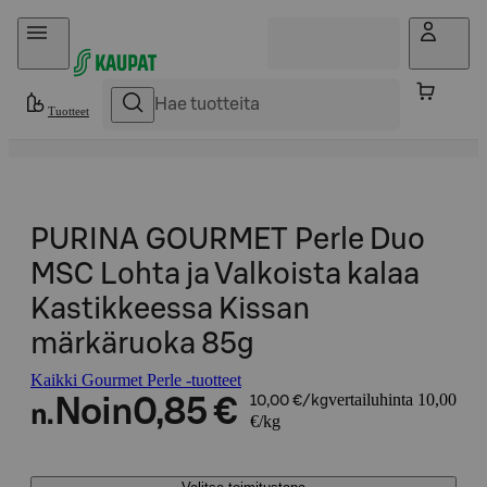
Hyppää sisältöön
Tuotteet
PURINA GOURMET Perle Duo
MSC Lohta ja Valkoista kalaa
Kastikkeessa Kissan
märkäruoka 85g
Kaikki Gourmet Perle -tuotteet
vertailuhinta 10,00
Noin
0,85 €
10,00 €/kg
n.
€/kg