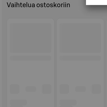
Vaihtelua ostoskoriin
Ohita listaus