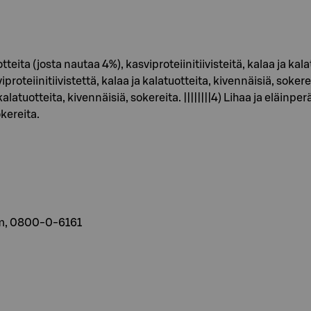
tteita (josta nautaa 4%), kasviproteiinitiivisteitä, kalaa ja kalat
roteiinitiivistettä, kalaa ja kalatuotteita, kivennäisiä, sokereit
kalatuotteita, kivennäisiä, sokereita. ||||||||4) Lihaa ja eläinperä
okereita.
om, 0800-0-6161