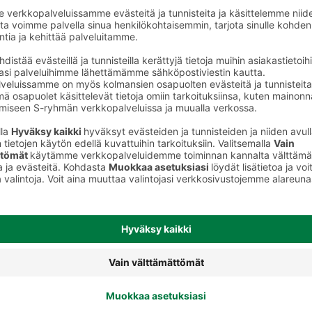
Kissan märkäruoka