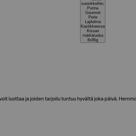
suosikkeihin,
Purina
Gourmet
Perle
Lajitelma
Kastikkeessa
Kissan
märkäruoka
8x85g
voit luottaa ja joiden tarjoilu tuntuu hyvältä joka päivä. Hem