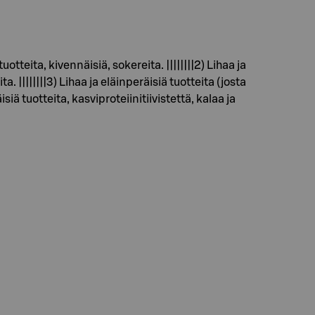
uotteita, kivennäisiä, sokereita. ||||||||2) Lihaa ja
a. ||||||||3) Lihaa ja eläinperäisiä tuotteita (josta
isiä tuotteita, kasviproteiinitiivistettä, kalaa ja