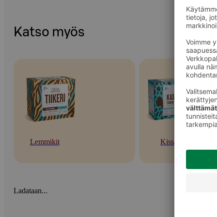
Katso myös
Lemmikit
Kissat
Ladataan...