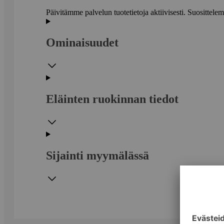
Päivitämme palvelun tuotetietoja aktiivisesti. Suositte
Ominaisuudet
Eläinten ruokinnan tiedot
Sijainti myymälässä