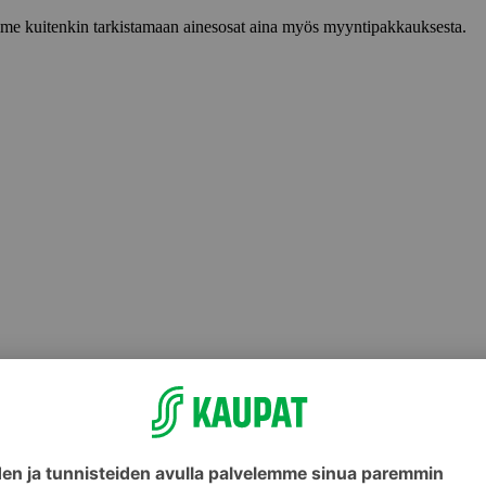
lemme kuitenkin tarkistamaan ainesosat aina myös myyntipakkauksesta.