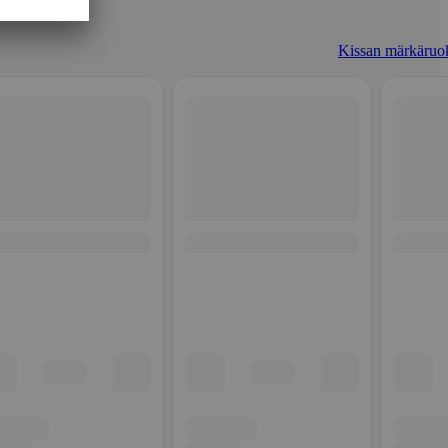
Kissan märkäruo