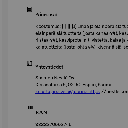
Ainesosat
Koostumus: ||||||||1) Lihaa ja eläinperäisiä tuo
eläinperäisiä tuotteita (josta kanaa 4%), kasvip
riistaa 4%), kasviproteiinitiivistettä, kalaa ja 
kalatuotteita (josta lohta 4%), kivennäisiä, s
Yhteystiedot
Suomen Nestlé Oy
Keilasatama 5, 02150 Espoo, Suomi
kuluttajapalvelu@purina.https
://nestle.c
EAN
3222270552745