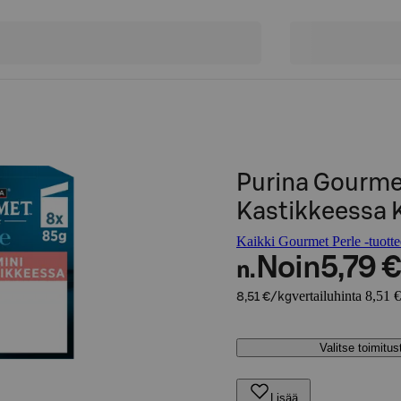
Purina Gourmet
Kastikkeessa 
Kaikki Gourmet Perle -tuotte
Noin
5,79 €
n.
vertailuhinta 8,51 
8,51 €/kg
Valitse toimitu
Lisää