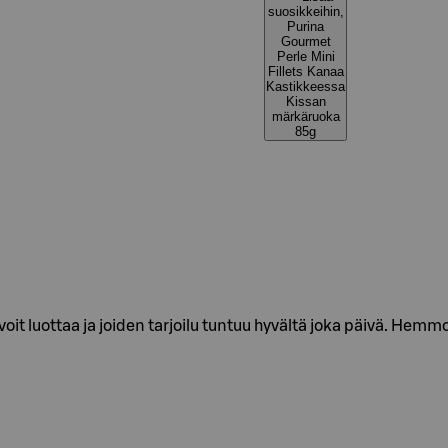
suosikkeihin,
Purina
Gourmet
Perle Mini
Fillets Kanaa
Kastikkeessa
Kissan
märkäruoka
85g
oit luottaa ja joiden tarjoilu tuntuu hyvältä joka päivä. Hemm