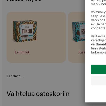
Lemmikit
Kissat
Ladataan...
Vaihtelua ostoskoriin