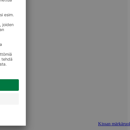
Kissan märkäruo