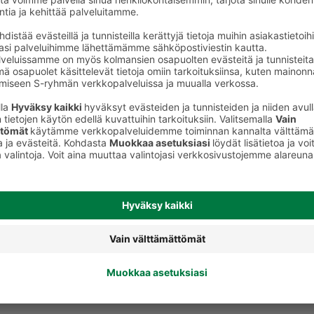
Kissan märkäruoka