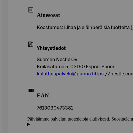
Ainesosat
Koostumus: Lihaa ja eläinperäisiä tuotteita (j
Yhteystiedot
Suomen Nestlé Oy
Keilasatama 5, 02150 Espoo, Suomi
kuluttajapalvelu@purina.https
://nestle.c
EAN
7613030473381
Päivitämme palvelun tuotetietoja aktiivisesti. Suositte