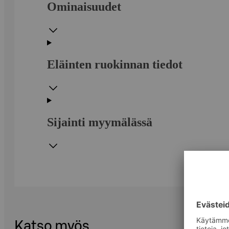
Ominaisuudet
Eläinten ruokinnan tiedot
Sijainti myymälässä
Katso myös