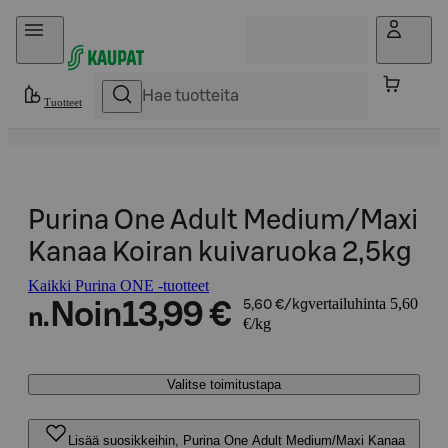
Hyppää sisältöön
Tuotteet
Purina One Adult Medium/Maxi
Kanaa Koiran kuivaruoka 2,5kg
Kaikki Purina ONE -tuotteet
vertailuhinta 5,60
Noin
13,99 €
5,60 €/kg
n.
€/kg
Valitse toimitustapa
Lisää suosikkeihin, Purina One Adult Medium/Maxi Kanaa