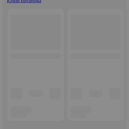
Koiran kuivaruoka
Ohita listaus