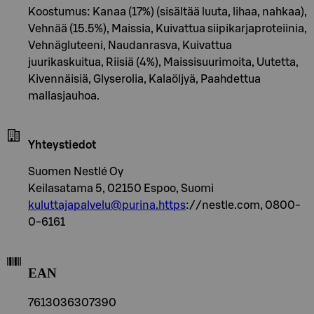
Koostumus: Kanaa (17%) (sisältää luuta, lihaa, nahkaa),
Vehnää (15.5%), Maissia, Kuivattua siipikarjaproteiinia,
Vehnägluteeni, Naudanrasva, Kuivattua
juurikaskuitua, Riisiä (4%), Maissisuurimoita, Uutetta,
Kivennäisiä, Glyserolia, Kalaöljyä, Paahdettua
mallasjauhoa.
Yhteystiedot
Suomen Nestlé Oy
Keilasatama 5, 02150 Espoo, Suomi
kuluttajapalvelu@purina.https
://nestle.com, 0800-
0-6161
EAN
7613036307390