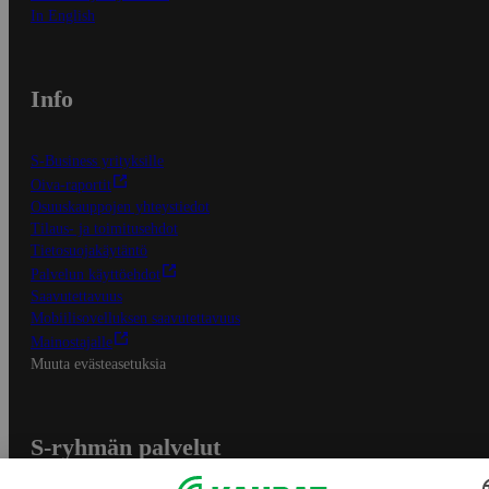
In English
Info
S-Business yrityksille
Oiva-raportit
Osuuskauppojen yhteystiedot
Tilaus- ja toimitusehdot
Tietosuojakäytäntö
Palvelun käyttöehdot
Saavutettavuus
Mobiilisovelluksen saavutettavuus
Mainostajalle
Muuta evästeasetuksia
S-ryhmän palvelut