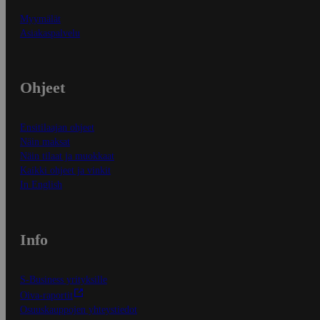
Myymälät
Asiakaspalvelu
Ohjeet
Ensitilaajan ohjeet
Näin maksat
Näin tilaat ja muokkaat
Kaikki ohjeet ja vinkit
In English
Info
S-Business yrityksille
Oiva-raportit
Osuuskauppojen yhteystiedot