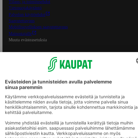
Tilaus- ja toimitusehdot
Tietosuojakäytäntö
Palvelun käyttöehdot
Saavutettavuus
Mobiilisovelluksen saavutettavuus
Mainostajalle
Muuta evästeasetuksia
S-ryhmän palvelut
S-ryhmä
Asiakasomistajuus
Yhteishyvä Ruoka -sovellus
S-ostoslista -sovellus
Prisma.fi
Sokos.fi
S-Pankki
Yhteishyvä
Sokos Hotels