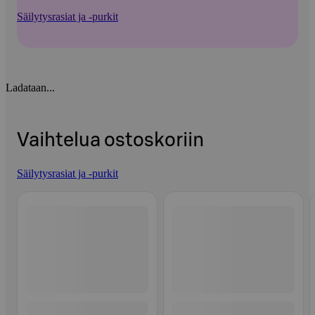
Säilytysrasiat ja -purkit
Ladataan...
Vaihtelua ostoskoriin
Säilytysrasiat ja -purkit
Ohita listaus