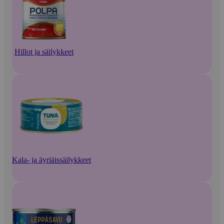
Hillot ja säilykkeet
Kala- ja äyriäissäilykkeet