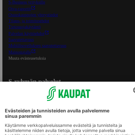
S-Business yrityksille
Oiva-raportit
Osuuskauppojen yhteystiedot
Tilaus- ja toimitusehdot
Tietosuojakäytäntö
Palvelun käyttöehdot
Saavutettavuus
Mobiilisovelluksen saavutettavuus
Mainostajalle
Muuta evästeasetuksia
S-ryhmän palvelut
S-ryhmä
Asiakasomistajuus
Yhteishyvä Ruoka -sovellus
S-ostoslista -sovellus
Prisma.fi
Sokos.fi