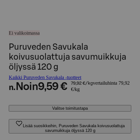
Ei valikoimassa
Puruveden Savukala
koivusuolattuja savumuikkuja
öljyssä 120 g
Kaikki Puruveden Savukala -tuotteet
vertailuhinta 79,92
Noin
9,59 €
79,92 €/kg
n.
€/kg
Valitse toimitustapa
Lisää suosikkeihin, Puruveden Savukala koivusuolattuja
savumuikkuja öljyssä 120 g