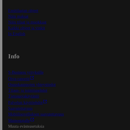
Ensitilaajan ohjeet
Näin maksat
Näin tilaat ja muokkaat
Kaikki ohjeet ja vinkit
In English
Info
S-Business yrityksille
Oiva-raportit
Osuuskauppojen yhteystiedot
Tilaus- ja toimitusehdot
Tietosuojakäytäntö
Palvelun käyttöehdot
Saavutettavuus
Mobiilisovelluksen saavutettavuus
Mainostajalle
Muuta evästeasetuksia