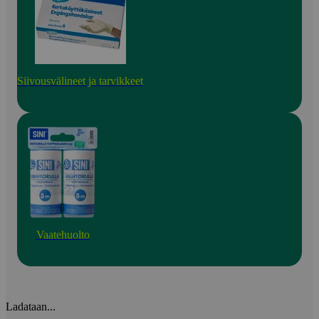
Siivousvälineet ja tarvikkeet
Vaatehuolto
Ladataan...