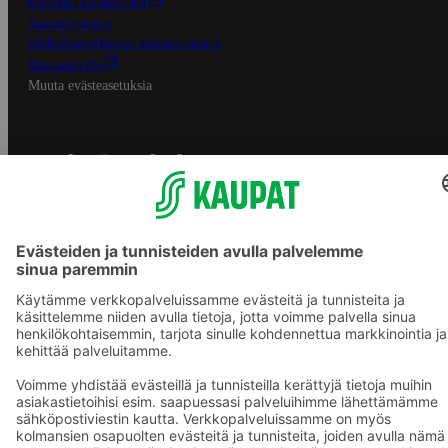
Palvelun käyttöehdot
Saavutettavuus
Mobiilisovelluksen saavutettavuus
Mainostajalle
Muuta evästeasetuksia
S-ryhmän palvelut
S-ryhmä
Asiakasomistajuus
Yhteishyvä Ruoka -sovellus
S-ostoslista -sovellus
Prisma.fi
Sokos.fi
S-Pankki
Yhteishyvä
Sokos Hotels
Raflaamo