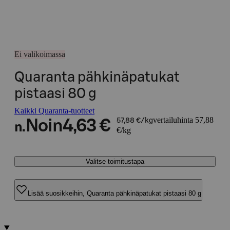
Ei valikoimassa
Quaranta pähkinäpatukat
pistaasi 80 g
Kaikki Quaranta-tuotteet
vertailuhinta 57,88
Noin
4,63 €
57,88 €/kg
n.
€/kg
Valitse toimitustapa
Lisää suosikkeihin, Quaranta pähkinäpatukat pistaasi 80 g