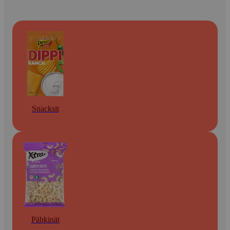
Snacksit
Pähkinät