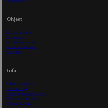
Asiakaspalvelu
Ohjeet
Ensitilaajan ohjeet
Näin maksat
Näin tilaat ja muokkaat
Kaikki ohjeet ja vinkit
In English
Info
S-Business yrityksille
Oiva-raportit
Osuuskauppojen yhteystiedot
Tilaus- ja toimitusehdot
Tietosuojakäytäntö