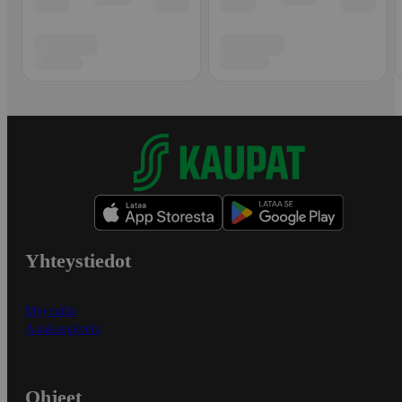
Yhteystiedot
Myymälät
Asiakaspalvelu
Ohjeet