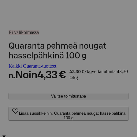
Ei valikoimassa
Quaranta pehmeä nougat
hasselpähkinä 100 g
Kaikki Quaranta-tuotteet
vertailuhinta 43,30
Noin
4,33 €
43,30 €/kg
n.
€/kg
Valitse toimitustapa
Lisää suosikkeihin, Quaranta pehmeä nougat hasselpähkinä
100 g