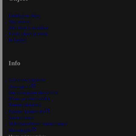
Ensitilaajan ohjeet
Näin maksat
Näin tilaat ja muokkaat
Kaikki ohjeet ja vinkit
In English
Info
S-Business yrityksille
Oiva-raportit
Osuuskauppojen yhteystiedot
Tilaus- ja toimitusehdot
Tietosuojakäytäntö
Palvelun käyttöehdot
Saavutettavuus
Mobiilisovelluksen saavutettavuus
Mainostajalle