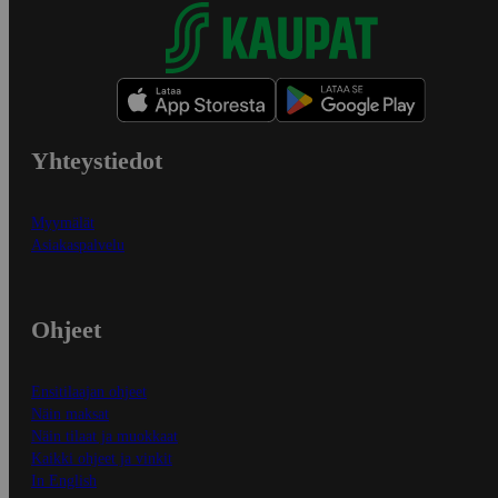
Yhteystiedot
Myymälät
Asiakaspalvelu
Ohjeet
Ensitilaajan ohjeet
Näin maksat
Näin tilaat ja muokkaat
Kaikki ohjeet ja vinkit
In English