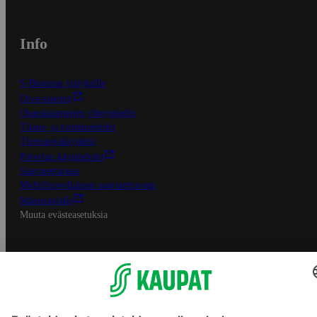
Info
S-Business yrityksille
Oiva-raportit
Osuuskauppojen yhteystiedot
Tilaus- ja toimitusehdot
Tietosuojakäytäntö
Palvelun käyttöehdot
Saavutettavuus
Mobiilisovelluksen saavutettavuus
Mainostajalle
Muuta evästeasetuksia
S-ryhmän palvelut
S-ryhmä