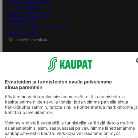
Tilaus- ja toimitusehdot
Tietosuojakäytäntö
Palvelun käyttöehdot
Saavutettavuus
Mobiilisovelluksen saavutettavuus
Mainostajalle
Muuta evästeasetuksia
S-ryhmän palvelut
S-ryhmä
Asiakasomistajuus
Yhteishyvä Ruoka -sovellus
S-ostoslista -sovellus
Prisma.fi
Sokos.fi
S-Pankki
Yhteishyvä
Sokos Hotels