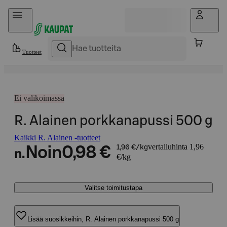
Hyppää sisältöön
Tuotteet
Ei valikoimassa
R. Alainen porkkanapussi 500 g
Kaikki R. Alainen -tuotteet
vertailuhinta 1,96
Noin
0,98 €
1,96 €/kg
n.
€/kg
Valitse toimitustapa
Lisää suosikkeihin, R. Alainen porkkanapussi 500 g