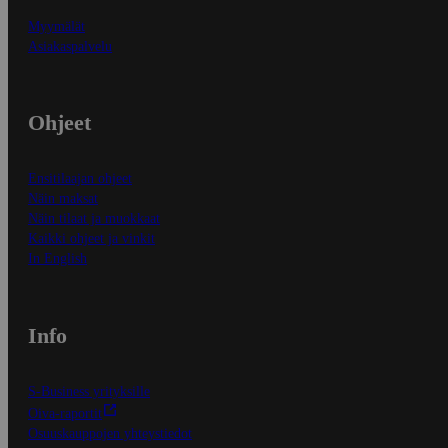
Myymälät
Asiakaspalvelu
Ohjeet
Ensitilaajan ohjeet
Näin maksat
Näin tilaat ja muokkaat
Kaikki ohjeet ja vinkit
In English
Info
S-Business yrityksille
Oiva-raportit
Osuuskauppojen yhteystiedot