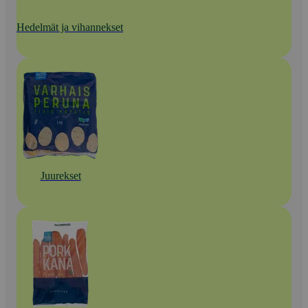
Hedelmät ja vihannekset
Juurekset