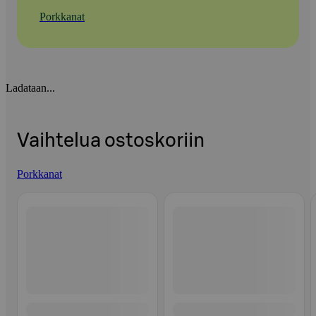
Porkkanat
Ladataan...
Vaihtelua ostoskoriin
Porkkanat
Ohita listaus