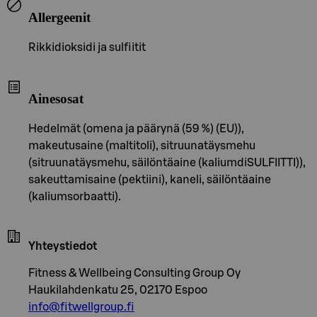
Allergeenit
Rikkidioksidi ja sulfiitit
Ainesosat
Hedelmät (omena ja päärynä (59 %) (EU)),
makeutusaine (maltitoli), sitruunatäysmehu
(sitruunatäysmehu, säilöntäaine (kaliumdiSULFIITTI)),
sakeuttamisaine (pektiini), kaneli, säilöntäaine
(kaliumsorbaatti).
Yhteystiedot
Fitness & Wellbeing Consulting Group Oy
Haukilahdenkatu 25, 02170 Espoo
info@fitwellgroup.fi