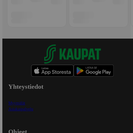
Yhteystiedot
Myymälät
Asiakaspalvelu
Ohjeet