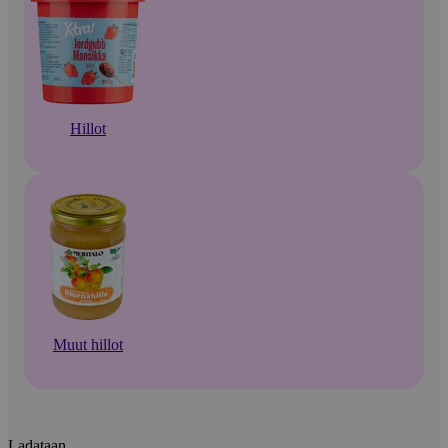
Hillot
Muut hillot
Ladataan...