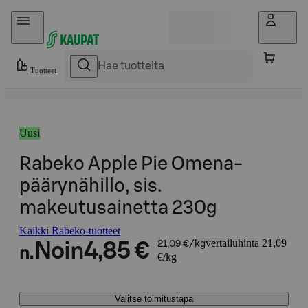
Hyppää sisältöön
Tuotteet
Uusi
Rabeko Apple Pie Omena-
päärynähillo, sis.
makeutusainetta 230g
Kaikki Rabeko-tuotteet
vertailuhinta 21,09
Noin
4,85 €
21,09 €/kg
n.
€/kg
Valitse toimitustapa