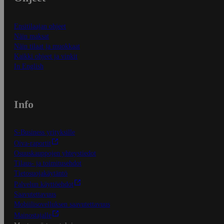
Ensitilaajan ohjeet
Näin maksat
Näin tilaat ja muokkaat
Kaikki ohjeet ja vinkit
In English
Info
S-Business yrityksille
Oiva-raportit
Osuuskauppojen yhteystiedot
Tilaus- ja toimitusehdot
Tietosuojakäytäntö
Palvelun käyttöehdot
Saavutettavuus
Mobiilisovelluksen saavutettavuus
Mainostajalle