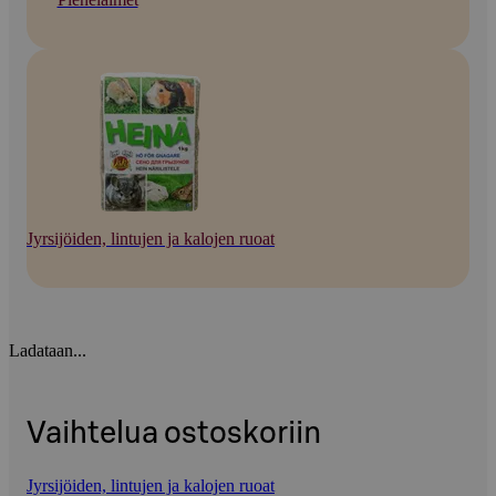
Jyrsijöiden, lintujen ja kalojen ruoat
Ladataan...
Vaihtelua ostoskoriin
Jyrsijöiden, lintujen ja kalojen ruoat