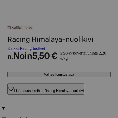
Ei valikoimassa
Racing Himalaya-nuolikivi
Kaikki Racing-tuotteet
vertailuhinta 2,20
Noin
5,50 €
2,20 €/kg
n.
€/kg
Valitse toimitustapa
Lisää suosikkeihin, Racing Himalaya-nuolikivi