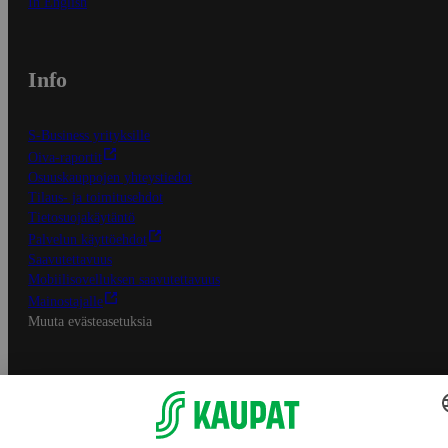
In English
Info
S-Business yrityksille
Oiva-raportit
Osuuskauppojen yhteystiedot
Tilaus- ja toimitusehdot
Tietosuojakäytäntö
Palvelun käyttöehdot
Saavutettavuus
Mobiilisovelluksen saavutettavuus
Mainostajalle
Muuta evästeasetuksia
S-ryhmän palvelut