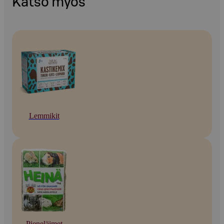
Katso myös
Lemmikit
Pieneläimet