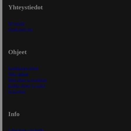
Yhteystiedot
Myymälät
Asiakaspalvelu
Ohjeet
Ensitilaajan ohjeet
Näin maksat
Näin tilaat ja muokkaat
Kaikki ohjeet ja vinkit
In English
Info
S-Business yrityksille