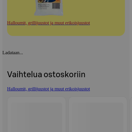
Halloumit, grillijuustot ja muut erikoisjuustot
Ladataan...
Vaihtelua ostoskoriin
Halloumit, grillijuustot ja muut erikoisjuustot
Ohita listaus