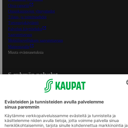
Oiva-raportit
Osuuskauppojen yhteystiedot
Tilaus- ja toimitusehdot
Tietosuojakäytäntö
Palvelun käyttöehdot
Saavutettavuus
Mobiilisovelluksen saavutettavuus
Mainostajalle
Muuta evästeasetuksia
S-ryhmän palvelut
S-ryhmä
Asiakasomistajuus
Yhteishyvä Ruoka -sovellus
S-ostoslista -sovellus
Prisma.fi
Sokos.fi