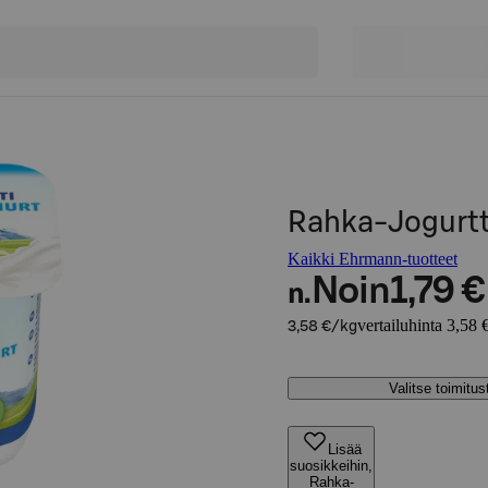
Rahka-Jogurtt
Kaikki Ehrmann-tuotteet
Noin
1,79 €
n.
vertailuhinta 3,58 
3,58 €/kg
Valitse toimitu
Lisää
suosikkeihin,
Rahka-