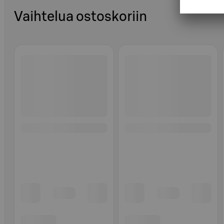
Vaihtelua ostoskoriin
Ohita listaus