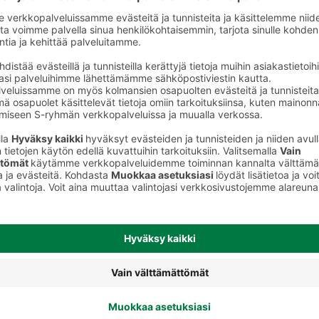
iruoka
Maustamattomat rahkat