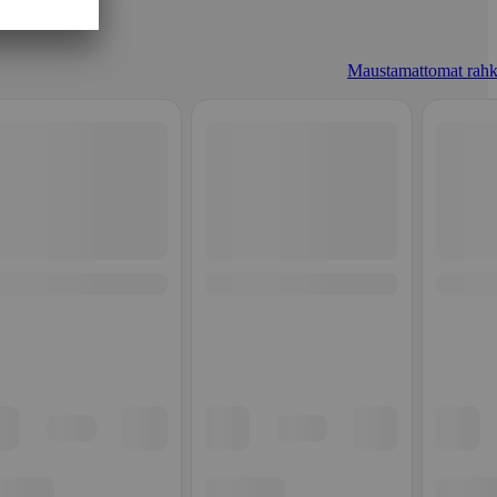
Maustamattomat rahk