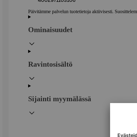
4002971103106
Päivitämme palvelun tuotetietoja aktiivisesti. Suositte
Ominaisuudet
Ravintosisältö
Sijainti myymälässä