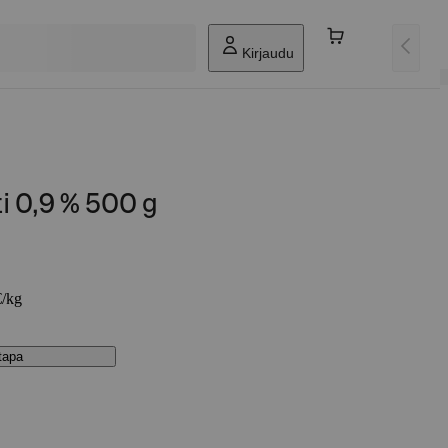
Kirjaudu
i 0,9 % 500 g
€/kg
stapa