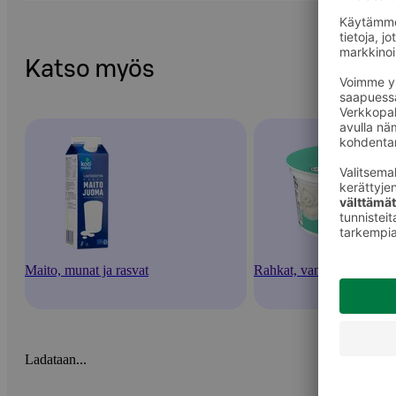
Katso myös
Maito, munat ja rasvat
Rahkat, vanukkaat ja jälk
Ladataan...