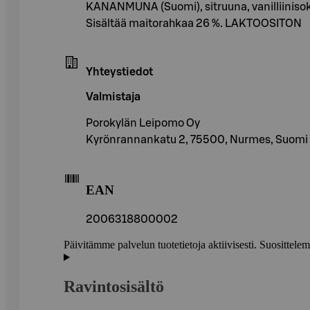
KANANMUNA (Suomi), sitruuna, vanilliiniso
Sisältää maitorahkaa 26 %. LAKTOOSITON
Yhteystiedot
Valmistaja
Porokylän Leipomo Oy
Kyrönrannankatu 2, 75500, Nurmes, Suomi
EAN
2006318800002
Päivitämme palvelun tuotetietoja aktiivisesti. Suositte
Ravintosisältö