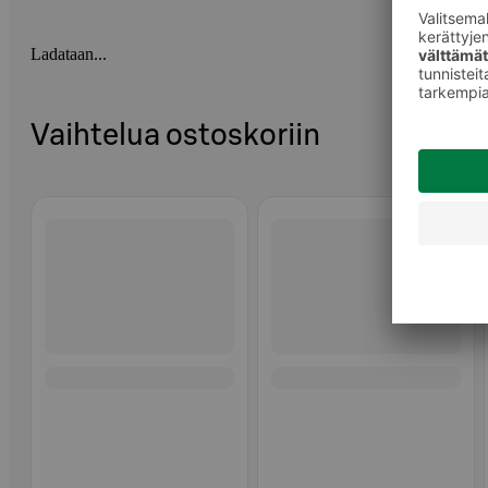
Ladataan...
Vaihtelua ostoskoriin
Ohita listaus