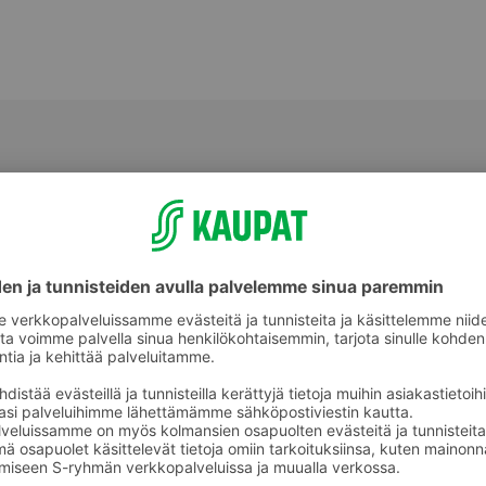
Makeat leivonnaiset