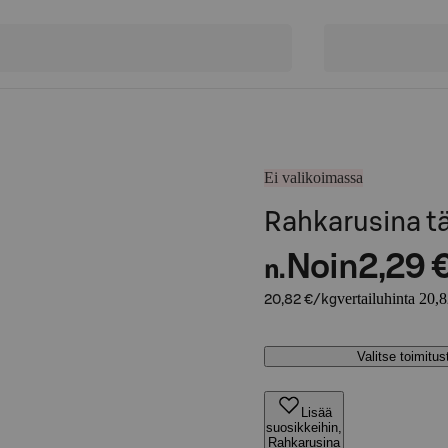
Ei valikoimassa
Rahkarusina tä
Noin
2,29 
n.
vertailuhinta 20,
20,82 €/kg
Valitse toimitu
Lisää
suosikkeihin,
Rahkarusina