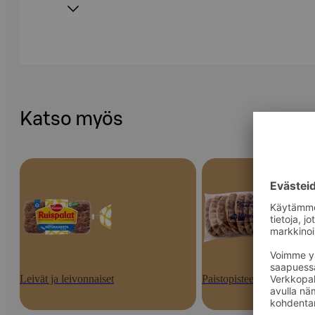
Katso myös
Leivät ja leivonnaiset
Paistopisteen tuotteet