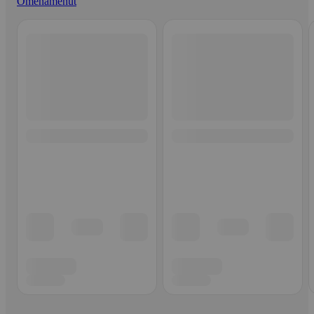
Omenamehut
Ohita listaus