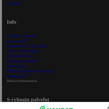
In English
Info
S-Business yrityksille
Oiva-raportit
Osuuskauppojen yhteystiedot
Tilaus- ja toimitusehdot
Tietosuojakäytäntö
Palvelun käyttöehdot
Saavutettavuus
Mobiilisovelluksen saavutettavuus
Mainostajalle
Muuta evästeasetuksia
S-ryhmän palvelut