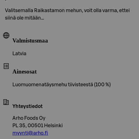
Valitsemalla Raikastamon mehun, voit olla varma, ettei
siinä ole mitään…
Valmistusmaa
Latvia
Ainesosat
Luomuomenatäysmehu tiivisteestä (100 %)
Yhteystiedot
Arho Foods Oy
PL 35, 00501 Helsinki
myynti@arho.fi