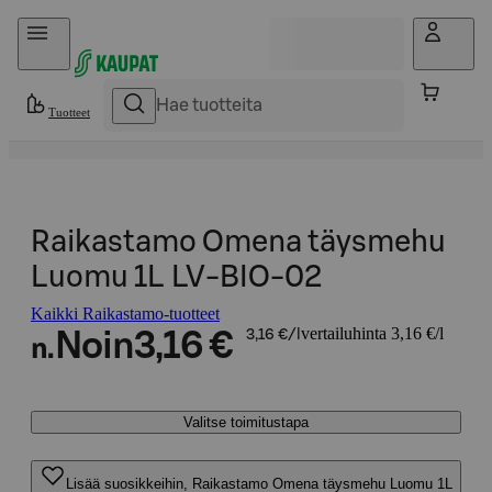
Hyppää sisältöön
Tuotteet
Raikastamo Omena täysmehu
Luomu 1L LV-BIO-02
Kaikki Raikastamo-tuotteet
vertailuhinta 3,16 €/l
Noin
3,16 €
3,16 €/l
n.
Valitse toimitustapa
Lisää suosikkeihin, Raikastamo Omena täysmehu Luomu 1L