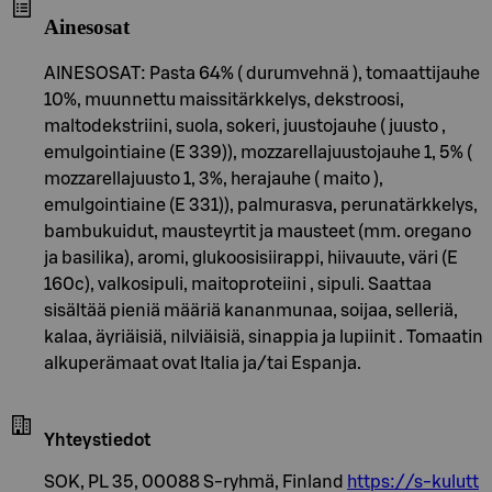
Ainesosat
AINESOSAT: Pasta 64% ( durumvehnä ), tomaattijauhe
10%, muunnettu maissitärkkelys, dekstroosi,
maltodekstriini, suola, sokeri, juustojauhe ( juusto ,
emulgointiaine (E 339)), mozzarellajuustojauhe 1, 5% (
mozzarellajuusto 1, 3%, herajauhe ( maito ),
emulgointiaine (E 331)), palmurasva, perunatärkkelys,
bambukuidut, mausteyrtit ja mausteet (mm. oregano
ja basilika), aromi, glukoosisiirappi, hiivauute, väri (E
160c), valkosipuli, maitoproteiini , sipuli. Saattaa
sisältää pieniä määriä kananmunaa, soijaa, selleriä,
kalaa, äyriäisiä, nilviäisiä, sinappia ja lupiinit . Tomaatin
alkuperämaat ovat Italia ja/tai Espanja.
Yhteystiedot
SOK, PL 35, 00088 S-ryhmä, Finland
https://s-kulutt