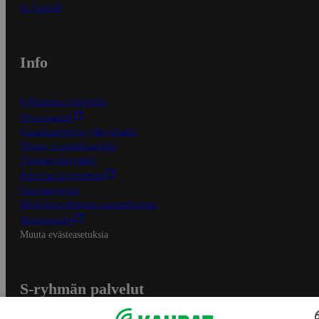
In English
Info
S-Business yrityksille
Oiva-raportit
Osuuskauppojen yhteystiedot
Tilaus- ja toimitusehdot
Tietosuojakäytäntö
Palvelun käyttöehdot
Saavutettavuus
Mobiilisovelluksen saavutettavuus
Mainostajalle
Muuta evästeasetuksia
S-ryhmän palvelut