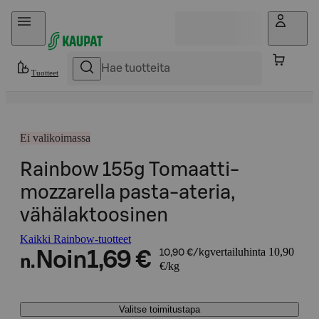
Hyppää sisältöön
Tuotteet
Ei valikoimassa
Rainbow 155g Tomaatti-
mozzarella pasta-ateria,
vähälaktoosinen
Kaikki Rainbow-tuotteet
vertailuhinta 10,90
Noin
1,69 €
10,90 €/kg
n.
€/kg
Valitse toimitustapa