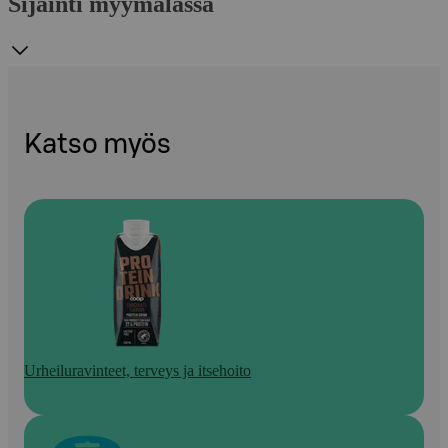
Sijainti myymälässä
Katso myös
Urheiluravinteet, terveys ja itsehoito