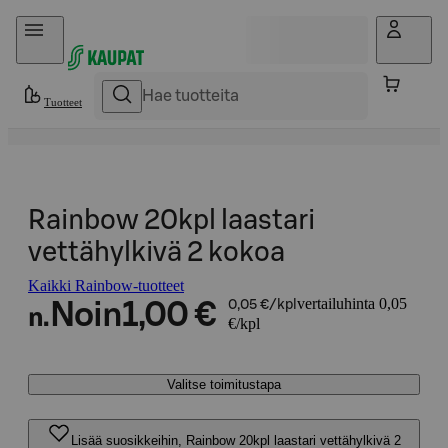
Hyppää sisältöön
Tuotteet
Rainbow 20kpl laastari
vettähylkivä 2 kokoa
Kaikki Rainbow-tuotteet
vertailuhinta 0,05
Noin
1,00 €
0,05 €/kpl
n.
€/kpl
Valitse toimitustapa
Lisää suosikkeihin, Rainbow 20kpl laastari vettähylkivä 2