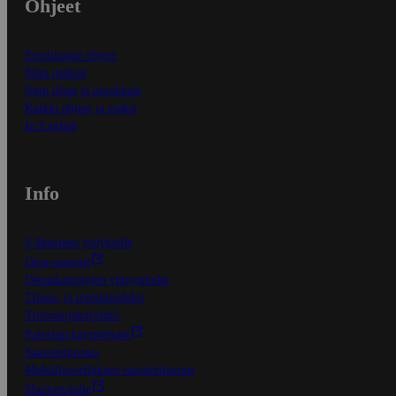
Ohjeet
Ensitilaajan ohjeet
Näin maksat
Näin tilaat ja muokkaat
Kaikki ohjeet ja vinkit
In English
Info
S-Business yrityksille
Oiva-raportit
Osuuskauppojen yhteystiedot
Tilaus- ja toimitusehdot
Tietosuojakäytäntö
Palvelun käyttöehdot
Saavutettavuus
Mobiilisovelluksen saavutettavuus
Mainostajalle