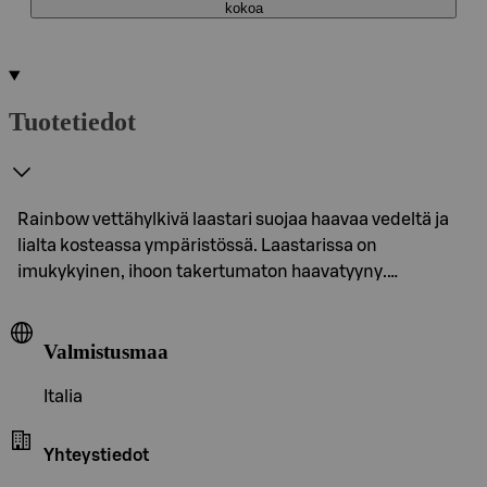
kokoa
Tuotetiedot
Rainbow vettähylkivä laastari suojaa haavaa vedeltä ja
lialta kosteassa ympäristössä. Laastarissa on
imukykyinen, ihoon takertumaton haavatyyny.…
Valmistusmaa
Italia
Yhteystiedot