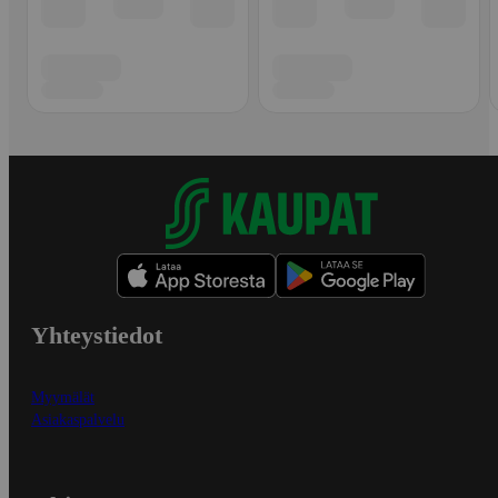
Yhteystiedot
Myymälät
Asiakaspalvelu