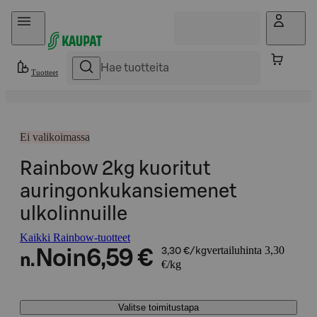
Hyppää sisältöön
Tuotteet
Ei valikoimassa
Rainbow 2kg kuoritut
auringonkukansiemenet
ulkolinnuille
Kaikki Rainbow-tuotteet
vertailuhinta 3,30
Noin
6,59 €
3,30 €/kg
n.
€/kg
Valitse toimitustapa