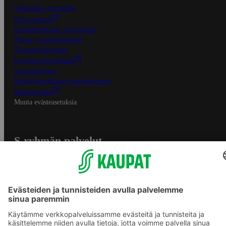
S-Business yrityksille
Oiva-raportit
Osuuskauppojen yhteystiedot
Tilaus- ja toimitusehdot
Tietosuojakäytäntö
Palvelun käyttöehdot
Saavutettavuus
Mobiilisovelluksen saavutettavuus
Mainostajalle
Muuta evästeasetuksia
S-ryhmän palvelut
S-ryhmä
Asiakasomistajuus
Yhteishyvä Ruoka -sovellus
S-ostoslista -sovellus
Prisma.fi
Sokos.fi