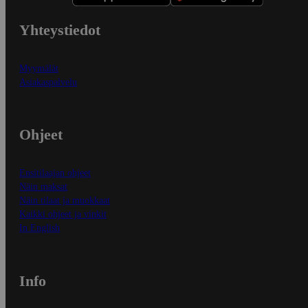
Yhteystiedot
Myymälät
Asiakaspalvelu
Ohjeet
Ensitilaajan ohjeet
Näin maksat
Näin tilaat ja muokkaat
Kaikki ohjeet ja vinkit
In English
Info