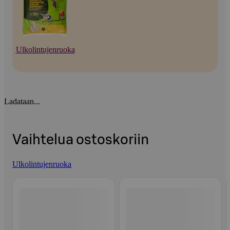
Ulkolintujenruoka
Ladataan...
Vaihtelua ostoskoriin
Ulkolintujenruoka
Ohita listaus