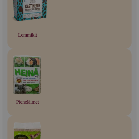
Lemmikit
Pieneläimet