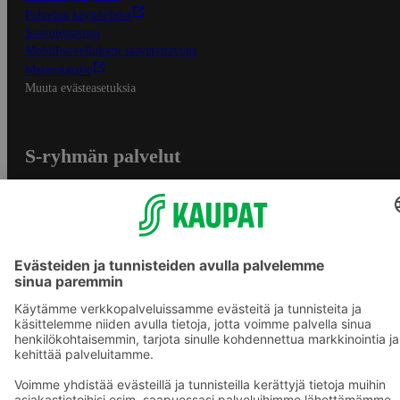
Palvelun käyttöehdot
Saavutettavuus
Mobiilisovelluksen saavutettavuus
Mainostajalle
Muuta evästeasetuksia
S-ryhmän palvelut
S-ryhmä
Asiakasomistajuus
Yhteishyvä Ruoka -sovellus
S-ostoslista -sovellus
Prisma.fi
Sokos.fi
S-Pankki
Yhteishyvä
Sokos Hotels
Raflaamo