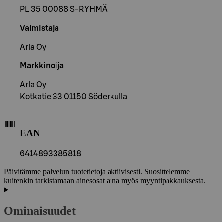
PL 35 00088 S-RYHMÄ
Valmistaja
Arla Oy
Markkinoija
Arla Oy
Kotkatie 33 01150 Söderkulla
EAN
6414893385818
Päivitämme palvelun tuotetietoja aktiivisesti. Suosittelemme
kuitenkin tarkistamaan ainesosat aina myös myyntipakkauksesta.
Ominaisuudet