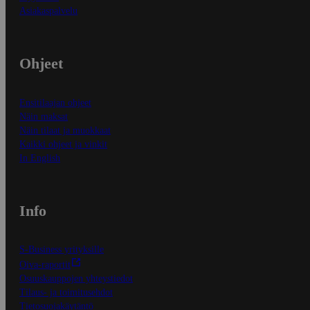
Asiakaspalvelu
Ohjeet
Ensitilaajan ohjeet
Näin maksat
Näin tilaat ja muokkaat
Kaikki ohjeet ja vinkit
In English
Info
S-Business yrityksille
Oiva-raportit
Osuuskauppojen yhteystiedot
Tilaus- ja toimitusehdot
Tietosuojakäytäntö