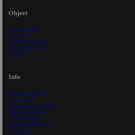
Ohjeet
Ensitilaajan ohjeet
Näin maksat
Näin tilaat ja muokkaat
Kaikki ohjeet ja vinkit
In English
Info
S-Business yrityksille
Oiva-raportit
Osuuskauppojen yhteystiedot
Tilaus- ja toimitusehdot
Tietosuojakäytäntö
Palvelun käyttöehdot
Saavutettavuus