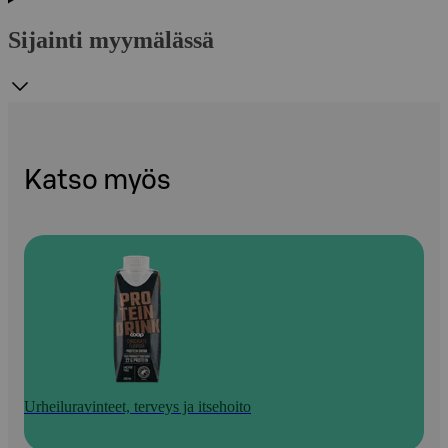
Sijainti myymälässä
Katso myös
Urheiluravinteet, terveys ja itsehoito