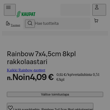
Hyppää sisältöön
Tuotteet
Rainbow 7x4,5cm 8kpl
rakkolaastari
Kaikki Rainbow-tuotteet
vertailuhinta 0,51
Noin
4,09 €
0,51 €/kpl
n.
€/kpl
Valitse toimitustapa
Lisää suosikkeihin, Rainbow 7x4,5cm 8kpl rakkolaastari