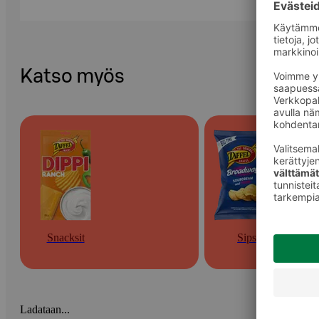
Katso myös
Snacksit
Sipsit
Ladataan...