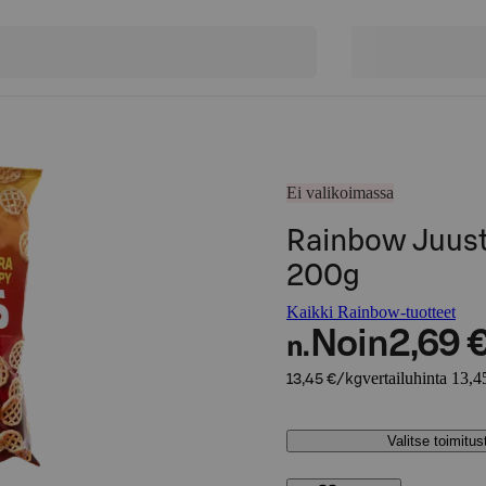
Ei valikoimassa
Rainbow Juus
200g
Kaikki Rainbow-tuotteet
Noin
2,69 
n.
vertailuhinta 13,4
13,45 €/kg
Valitse toimitu