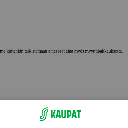
lemme kuitenkin tarkistamaan ainesosat aina myös myyntipakkauksesta.