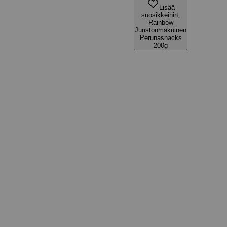
Lisää
suosikkeihin,
Rainbow
Juustonmakuinen
Perunasnacks
200g