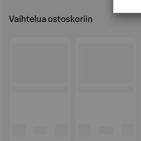
Vaihtelua ostoskoriin
Ohita listaus