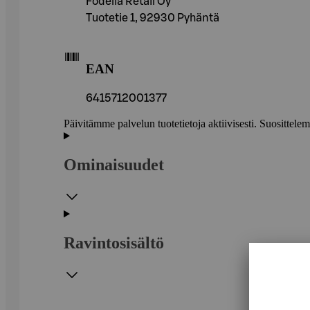
Fodelia Retail Oy
Tuotetie 1, 92930 Pyhäntä
EAN
6415712001377
Päivitämme palvelun tuotetietoja aktiivisesti. Suositte
Ominaisuudet
Ravintosisältö