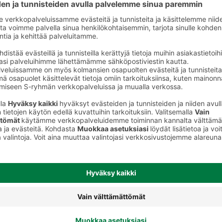
Kuviosipsit