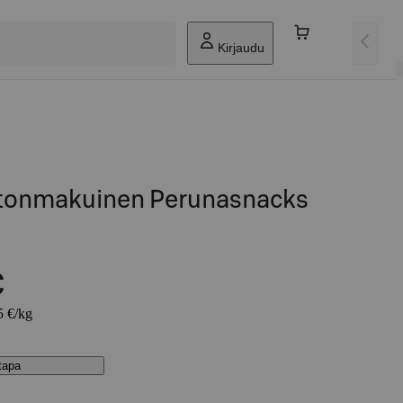
Kirjaudu
tonmakuinen Perunasnacks
€
5 €/kg
stapa