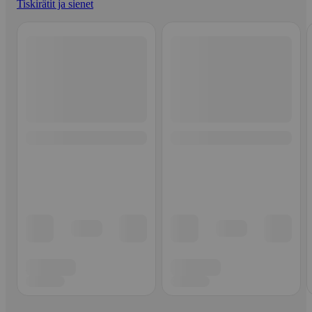
Tiskirätit ja sienet
Ohita listaus