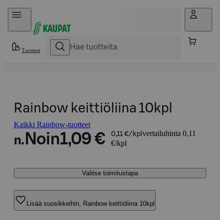
Hyppää sisältöön
Tuotteet
Rainbow keittiöliina 10kpl
Kaikki Rainbow-tuotteet
vertailuhinta 0,11
Noin
1,09 €
0,11 €/kpl
n.
€/kpl
Valitse toimitustapa
Lisää suosikkeihin, Rainbow keittiöliina 10kpl