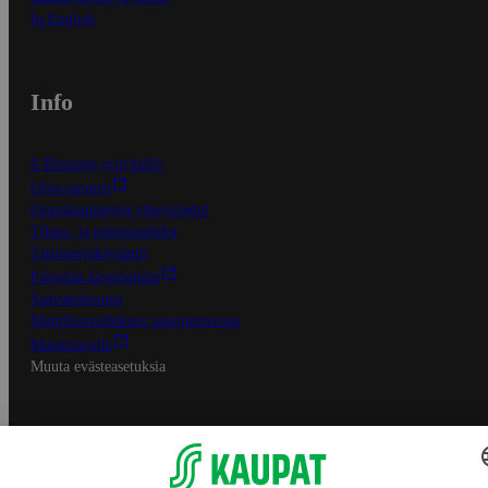
In English
Info
S-Business yrityksille
Oiva-raportit
Osuuskauppojen yhteystiedot
Tilaus- ja toimitusehdot
Tietosuojakäytäntö
Palvelun käyttöehdot
Saavutettavuus
Mobiilisovelluksen saavutettavuus
Mainostajalle
Muuta evästeasetuksia
S-ryhmän palvelut