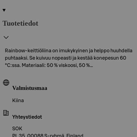
Tuotetiedot
Rainbow-keittiöliina on imukykyinen ja helppo huuhdella
puhtaaksi. Se kuivuu nopeasti ja kestää konepesun 60
°C:ssa. Materiaali: 50 % viskoosi, 50 %…
Valmistusmaa
Kiina
Yhteystiedot
SOK
PL 35, 00088 S-ryhmä, Finland