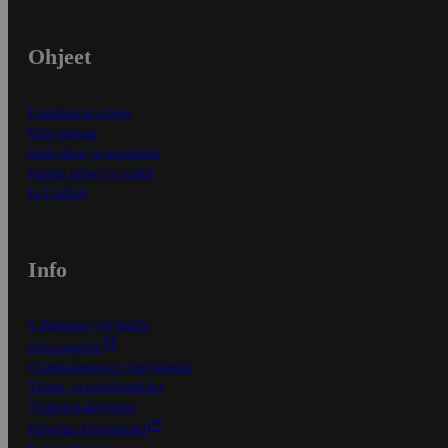
Ohjeet
Ensitilaajan ohjeet
Näin maksat
Näin tilaat ja muokkaat
Kaikki ohjeet ja vinkit
In English
Info
S-Business yrityksille
Oiva-raportit
Osuuskauppojen yhteystiedot
Tilaus- ja toimitusehdot
Tietosuojakäytäntö
Palvelun käyttöehdot