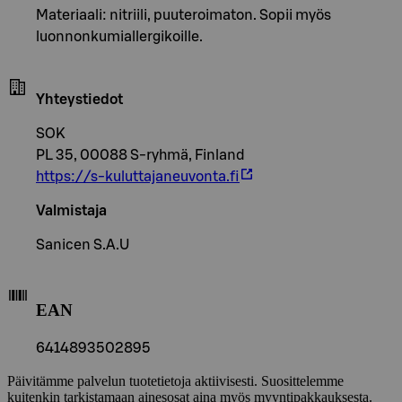
Materiaali: nitriili, puuteroimaton. Sopii myös
luonnonkumiallergikoille.
Yhteystiedot
SOK
PL 35, 00088 S-ryhmä, Finland
https://s-kuluttajaneuvonta.fi
Valmistaja
Sanicen S.A.U
EAN
6414893502895
Päivitämme palvelun tuotetietoja aktiivisesti. Suosittelemme
kuitenkin tarkistamaan ainesosat aina myös myyntipakkauksesta.