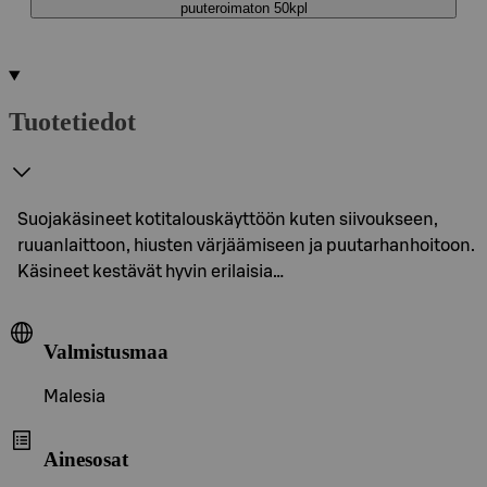
puuteroimaton 50kpl
Tuotetiedot
Suojakäsineet kotitalouskäyttöön kuten siivoukseen,
ruuanlaittoon, hiusten värjäämiseen ja puutarhanhoitoon.
Käsineet kestävät hyvin erilaisia…
Valmistusmaa
Malesia
Ainesosat