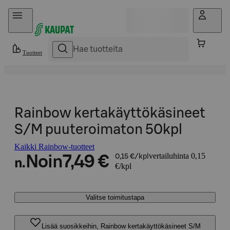
Hyppää sisältöön
Tuotteet
Rainbow kertakäyttökäsineet
S/M puuteroimaton 50kpl
Kaikki Rainbow-tuotteet
vertailuhinta 0,15
Noin
7,49 €
0,15 €/kpl
n.
€/kpl
Valitse toimitustapa
Lisää suosikkeihin, Rainbow kertakäyttökäsineet S/M