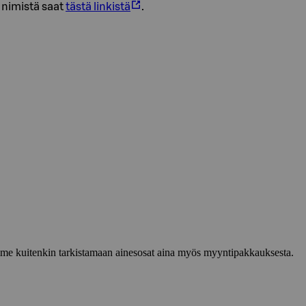
I nimistä saat
tästä linkistä
.
lemme kuitenkin tarkistamaan ainesosat aina myös myyntipakkauksesta.