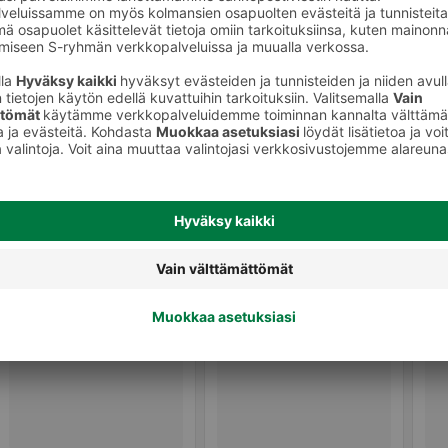
Tuulilasinpesunesteet