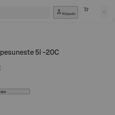
Kirjaudu
pesuneste 5l -20C
€
stapa