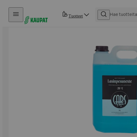
Hyppää sisältöön
Tuotteet