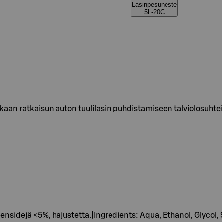
Lasinpesuneste
5l -20C
aan ratkaisun auton tuulilasin puhdistamiseen talviolosuht
tensidejä <5%, hajustetta.|Ingredients: Aqua, Ethanol, Glycol,