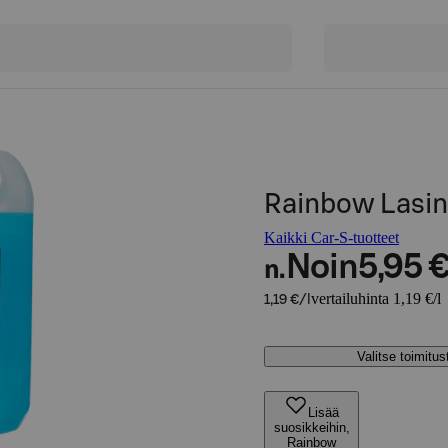
Rainbow Lasin
Kaikki Car-S-tuotteet
Noin
5,95 
n.
vertailuhinta 1,19 €/l
1,19 €/l
Valitse toimitu
Lisää
suosikkeihin,
Rainbow