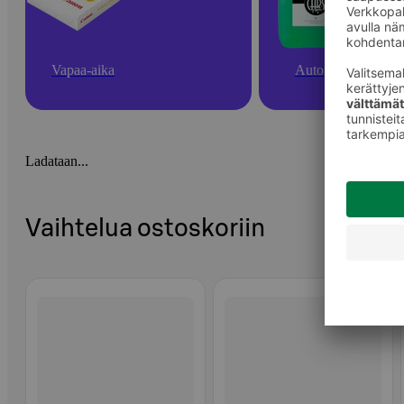
Vapaa-aika
Autoilu
Ladataan...
Vaihtelua ostoskoriin
Ohita listaus