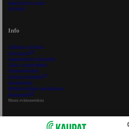
Kaikki ohjeet ja vinkit
In English
Info
S-Business yrityksille
Oiva-raportit
Osuuskauppojen yhteystiedot
Tilaus- ja toimitusehdot
Tietosuojakäytäntö
Palvelun käyttöehdot
Saavutettavuus
Mobiilisovelluksen saavutettavuus
Mainostajalle
Muuta evästeasetuksia
S-ryhmän palvelut