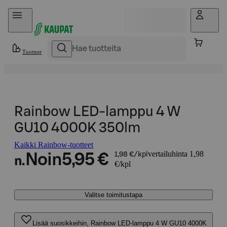
Hyppää sisältöön
Tuotteet
Rainbow LED-lamppu 4 W
GU10 4000K 350lm
Kaikki Rainbow-tuotteet
vertailuhinta 1,98
Noin
5,95 €
1,98 €/kpl
n.
€/kpl
Valitse toimitustapa
Lisää suosikkeihin, Rainbow LED-lamppu 4 W GU10 4000K