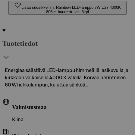
Lisää suosikkeihin, Rainbow LED-lamppu 7W E27 4000K
806lm huurrettu lasi 3kpl
Tuotetiedot
Energiaa säästävä LED-lamppu himmeällä lasikuvulla ja
kirkkaan valkoisella 4000 K valolla. Korvaa perinteisen
60 W hehkulampun, kuluttaa sähköä…
Valmistusmaa
Kiina