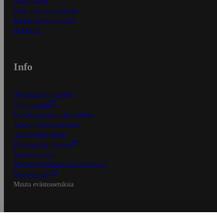
Näin maksat
Näin tilaat ja muokkaat
Kaikki ohjeet ja vinkit
In English
Info
S-Business yrityksille
Oiva-raportit
Osuuskauppojen yhteystiedot
Tilaus- ja toimitusehdot
Tietosuojakäytäntö
Palvelun käyttöehdot
Saavutettavuus
Mobiilisovelluksen saavutettavuus
Mainostajalle
Muuta evästeasetuksia