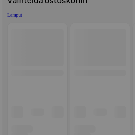
Vaihtelua ostoskoriin
Lamput
Ohita listaus