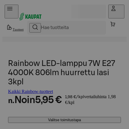
Hyppää sisältöön
Tuotteet
Rainbow LED-lamppu 7W E27
4000K 806lm huurrettu lasi
3kpl
Kaikki Rainbow-tuotteet
vertailuhinta 1,98
Noin
5,95 €
1,98 €/kpl
n.
€/kpl
Valitse toimitustapa