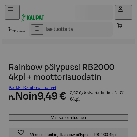
Hyppää sisältöön
Tuotteet
Rainbow pölypussi RB2000
4kpl + moottorisuodatin
Kaikki Rainbow-tuotteet
vertailuhinta 2,37
Noin
9,49 €
2,37 €/kpl
n.
€/kpl
Valitse toimitustapa
Lisää suosikkeihin, Rainbow pölypussi RB2000 4kpl +