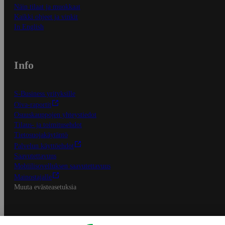
Näin tilaat ja muokkaat
Kaikki ohjeet ja vinkit
In English
Info
S-Business yrityksille
Oiva-raportit
Osuuskauppojen yhteystiedot
Tilaus- ja toimitusehdot
Tietosuojakäytäntö
Palvelun käyttöehdot
Saavutettavuus
Mobiilisovelluksen saavutettavuus
Mainostajalle
Muuta evästeasetuksia