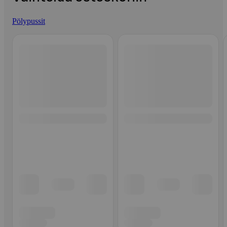
Pölypussit
Ohita listaus