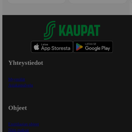
Yhteystiedot
Myymälät
Asiakaspalvelu
Ohjeet
Ensitilaajan ohjeet
Näin maksat