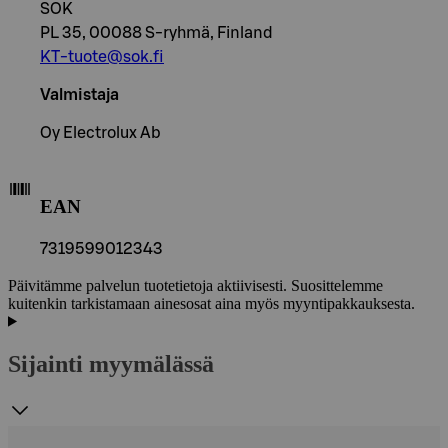
SOK
PL 35, 00088 S-ryhmä, Finland
KT-tuote@sok.fi
Valmistaja
Oy Electrolux Ab
EAN
7319599012343
Päivitämme palvelun tuotetietoja aktiivisesti. Suosittelemme
kuitenkin tarkistamaan ainesosat aina myös myyntipakkauksesta.
Sijainti myymälässä