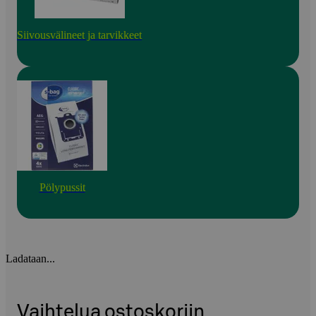
Siivousvälineet ja tarvikkeet
Pölypussit
Ladataan...
Vaihtelua ostoskoriin